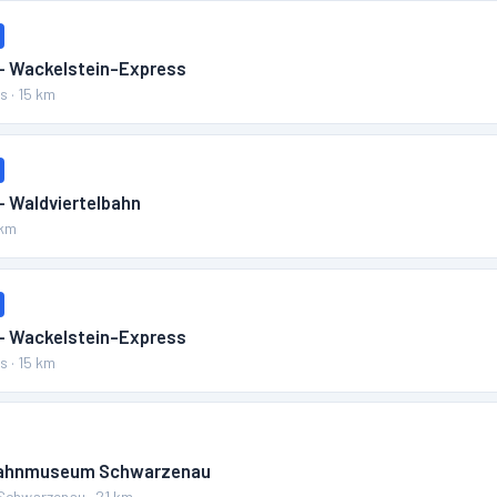
 – Wackelstein-Express
ss
·
15
km
– Waldviertelbahn
km
 – Wackelstein-Express
ss
·
15
km
nbahnmuseum Schwarzenau
Schwarzenau
·
21
km