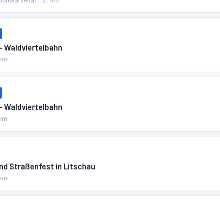
– Waldviertelbahn
km
– Waldviertelbahn
km
und Straßenfest in Litschau
km