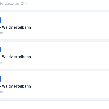
Schwarzenau
·
21
km
– Waldviertelbahn
km
– Waldviertelbahn
km
– Waldviertelbahn
km