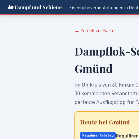
🚂 Dampf und Schiene
— Eisenbahnveranstaltungen in
Deut
← Zurück zur Karte
Dampflok-S
Gmünd
Im Umkreis von
30
km um
G
30
kommenden Veranstaltun
perfekte Ausflugstipp für 
Heute bei
Gmünd
Regulärer
Regulärer Fahrtag