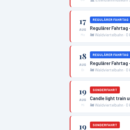
17
REGULÄRER FAHRTAG
Regulärer Fahrtag 
AUG
🚂
Waldviertelbahn
·
0
Mo
18
REGULÄRER FAHRTAG
Regulärer Fahrtag 
AUG
🚂
Waldviertelbahn
·
0
Di
19
SONDERFAHRT
Candle light train 
AUG
🚂
Waldviertelbahn
·
0
Mi
19
SONDERFAHRT