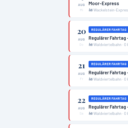
Moor-Express
AUG
🚂
Wackelstein-Expre
Mi
20
REGULÄRER FAHRTAG
Regulärer Fahrtag 
AUG
🚂
Waldviertelbahn
·
0
Do
21
REGULÄRER FAHRTAG
Regulärer Fahrtag 
AUG
🚂
Waldviertelbahn
·
0
Fr
22
REGULÄRER FAHRTAG
Regulärer Fahrtag 
AUG
🚂
Waldviertelbahn
·
0
Sa