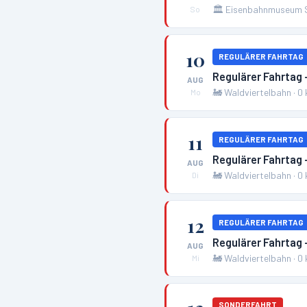
🏛️
Eisenbahnmuseum 
So
10
REGULÄRER FAHRTAG
Regulärer Fahrtag 
AUG
🚂
Waldviertelbahn
·
0
Mo
11
REGULÄRER FAHRTAG
Regulärer Fahrtag 
AUG
🚂
Waldviertelbahn
·
0
Di
12
REGULÄRER FAHRTAG
Regulärer Fahrtag 
AUG
🚂
Waldviertelbahn
·
0
Mi
SONDERFAHRT