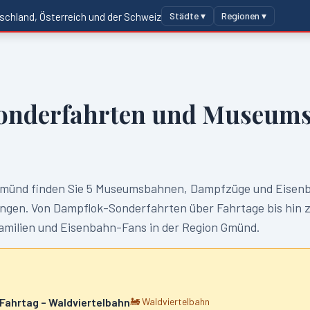
Städte ▾
Regionen ▾
schland, Österreich und der Schweiz
onderfahrten und Museums
münd
finden Sie
5
Museumsbahnen, Dampfzüge und Eisenb
gen. Von Dampflok-Sonderfahrten über Fahrtage bis hin 
Familien und Eisenbahn-Fans in der Region
Gmünd
.
 Fahrtag – Waldviertelbahn
🚂
Waldviertelbahn