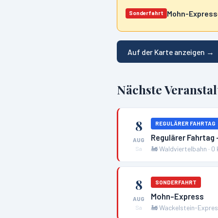
Mohn-Express
Sonderfahrt
Auf der Karte anzeigen →
Nächste Veransta
8
REGULÄRER FAHRTAG
Regulärer Fahrtag 
AUG
🚂
Waldviertelbahn
·
0
Sa
8
SONDERFAHRT
Mohn-Express
AUG
🚂
Wackelstein-Expre
Sa