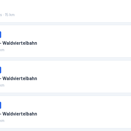
ss
·
15
km
– Waldviertelbahn
km
– Waldviertelbahn
km
– Waldviertelbahn
km