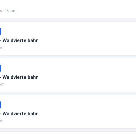
ss
·
15
km
– Waldviertelbahn
km
– Waldviertelbahn
km
– Waldviertelbahn
km