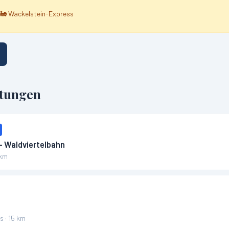
🚂
Wackelstein-Express
ltungen
– Waldviertelbahn
km
ss
·
15
km