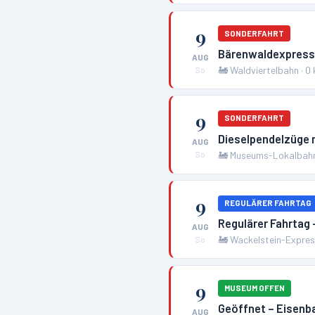
9
SONDERFAHRT
Bärenwaldexpress
AUG
🚂
Waldviertelbahn
·
0
So
9
SONDERFAHRT
Dieselpendelzüge
AUG
🚂
Museums-Lokalbahn
So
9
REGULÄRER FAHRTAG
Regulärer Fahrtag
AUG
🚂
Wackelstein-Expre
So
9
MUSEUM OFFEN
Geöffnet – Eise
AUG