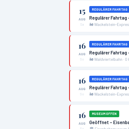
15
REGULÄRER FAHRTAG
Regulärer Fahrtag
AUG
🚂
Wackelstein-Expre
Sa
16
REGULÄRER FAHRTAG
Regulärer Fahrtag 
AUG
🚂
Waldviertelbahn
·
0
So
16
REGULÄRER FAHRTAG
Regulärer Fahrtag
AUG
🚂
Wackelstein-Expre
So
16
MUSEUM OFFEN
Geöffnet – Eise
AUG
🏛️
Eisenbahnmuseum 
So