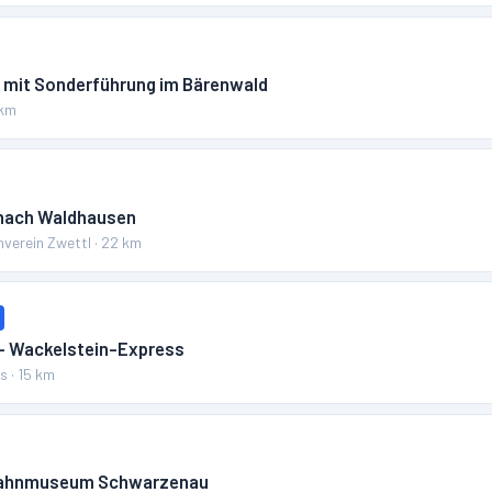
 mit Sonderführung im Bärenwald
km
 nach Waldhausen
verein Zwettl
·
22
km
 – Wackelstein-Express
ss
·
15
km
nbahnmuseum Schwarzenau