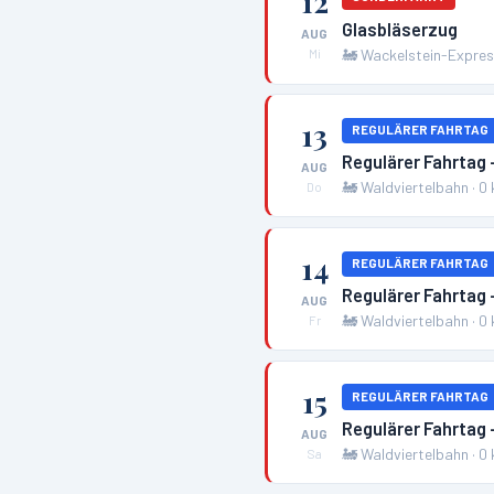
12
Glasbläserzug
AUG
🚂
Wackelstein-Expre
Mi
13
REGULÄRER FAHRTAG
Regulärer Fahrtag 
AUG
🚂
Waldviertelbahn
·
0
Do
14
REGULÄRER FAHRTAG
Regulärer Fahrtag 
AUG
🚂
Waldviertelbahn
·
0
Fr
15
REGULÄRER FAHRTAG
Regulärer Fahrtag 
AUG
🚂
Waldviertelbahn
·
0
Sa