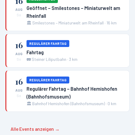
16
Geöffnet – Smilestones – Miniaturwelt am
AUG
Rheinfall
So
🏛️
Smilestones – Miniaturwelt am Rheinfall
·
16
km
16
REGULÄRER FAHRTAG
Fahrtag
AUG
🚃
Steiner Liliputbahn
·
3
km
So
16
REGULÄRER FAHRTAG
Regulärer Fahrtag – Bahnhof Hemishofen
AUG
(Bahnhofsmuseum)
So
🏛️
Bahnhof Hemishofen (Bahnhofsmuseum)
·
0
km
Alle Events anzeigen →