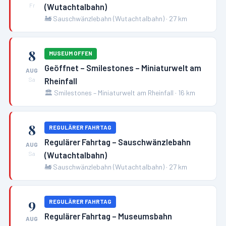
(Wutachtalbahn)
Fr
🚂
Sauschwänzlebahn (Wutachtalbahn)
·
27
km
8
MUSEUM OFFEN
Geöffnet – Smilestones – Miniaturwelt am
AUG
Rheinfall
Sa
🏛️
Smilestones – Miniaturwelt am Rheinfall
·
16
km
8
REGULÄRER FAHRTAG
Regulärer Fahrtag – Sauschwänzlebahn
AUG
(Wutachtalbahn)
Sa
🚂
Sauschwänzlebahn (Wutachtalbahn)
·
27
km
9
REGULÄRER FAHRTAG
Regulärer Fahrtag – Museumsbahn
AUG