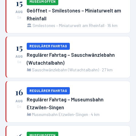
15
MUSEUM OFFEN
Geöffnet – Smilestones – Miniaturwelt am
AUG
Rheinfall
Sa
🏛️
Smilestones – Miniaturwelt am Rheinfall
·
16
km
15
REGULÄRER FAHRTAG
Regulärer Fahrtag – Sauschwänzlebahn
AUG
(Wutachtalbahn)
Sa
🚂
Sauschwänzlebahn (Wutachtalbahn)
·
27
km
16
REGULÄRER FAHRTAG
Regulärer Fahrtag – Museumsbahn
AUG
Etzwilen-Singen
So
🚂
Museumsbahn Etzwilen-Singen
·
4
km
MUSEUM OFFEN