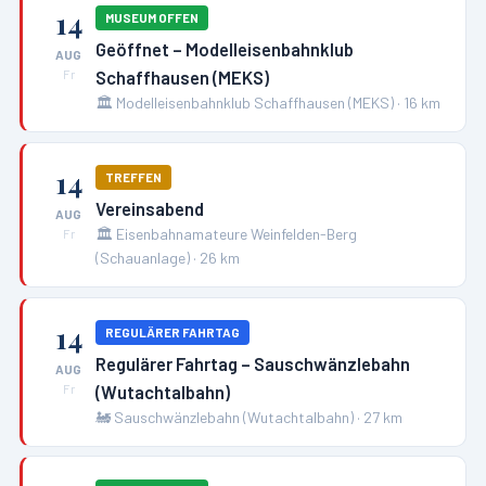
14
MUSEUM OFFEN
Geöffnet – Modelleisenbahnklub
AUG
Schaffhausen (MEKS)
Fr
🏛️
Modelleisenbahnklub Schaffhausen (MEKS)
·
16
km
14
TREFFEN
Vereinsabend
AUG
🏛️
Eisenbahnamateure Weinfelden-Berg
Fr
(Schauanlage)
·
26
km
14
REGULÄRER FAHRTAG
Regulärer Fahrtag – Sauschwänzlebahn
AUG
(Wutachtalbahn)
Fr
🚂
Sauschwänzlebahn (Wutachtalbahn)
·
27
km