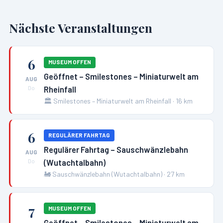
Nächste Veranstaltungen
6
MUSEUM OFFEN
Geöffnet – Smilestones – Miniaturwelt am
AUG
Rheinfall
Do
🏛️
Smilestones – Miniaturwelt am Rheinfall
·
16
km
6
REGULÄRER FAHRTAG
Regulärer Fahrtag – Sauschwänzlebahn
AUG
(Wutachtalbahn)
Do
🚂
Sauschwänzlebahn (Wutachtalbahn)
·
27
km
7
MUSEUM OFFEN
Geöffnet – Smilestones – Miniaturwelt am