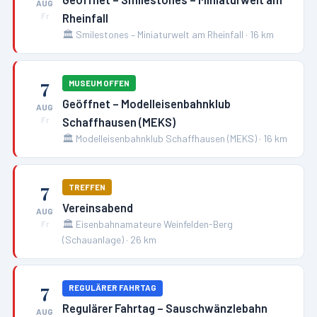
AUG
Rheinfall
Fr
🏛️
Smilestones – Miniaturwelt am Rheinfall
·
16
km
7
MUSEUM OFFEN
Geöffnet – Modelleisenbahnklub
AUG
Schaffhausen (MEKS)
Fr
🏛️
Modelleisenbahnklub Schaffhausen (MEKS)
·
16
km
7
TREFFEN
Vereinsabend
AUG
🏛️
Eisenbahnamateure Weinfelden-Berg
Fr
(Schauanlage)
·
26
km
7
REGULÄRER FAHRTAG
Regulärer Fahrtag – Sauschwänzlebahn
AUG