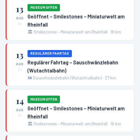
13
MUSEUM OFFEN
Geöffnet – Smilestones – Miniaturwelt am
AUG
Rheinfall
Do
🏛️
Smilestones – Miniaturwelt am Rheinfall
·
16
km
13
REGULÄRER FAHRTAG
Regulärer Fahrtag – Sauschwänzlebahn
AUG
(Wutachtalbahn)
Do
🚂
Sauschwänzlebahn (Wutachtalbahn)
·
27
km
14
MUSEUM OFFEN
Geöffnet – Smilestones – Miniaturwelt am
AUG
Rheinfall
Fr
🏛️
Smilestones – Miniaturwelt am Rheinfall
·
16
km