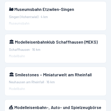
🚂
Museumsbahn Etzwilen-Singen
Singen (Hohentwiel)
·
4
km
Museumsbahn
🏛️
Modelleisenbahnklub Schaffhausen (MEKS)
Schaffhausen
·
16
km
Modellbahn
🏛️
Smilestones – Miniaturwelt am Rheinfall
Neuhausen am Rheinfall
·
16
km
Modellbahn
🎪
Modelleisenbahn-, Auto- und Spielzeugbörse