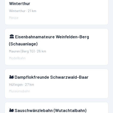
Winterthur
Winterthur
·
21
km
Messe
🏛️
Eisenbahnamateure Weinfelden-Berg
(Schauanlage)
Mauren (Berg TG)
·
26
km
Modellbahn
🚂
Dampflokfreunde Schwarzwald-Baar
Hüfingen
·
27
km
Museumsbahn
🚂
Sauschwänzlebahn (Wutachtalbahn)