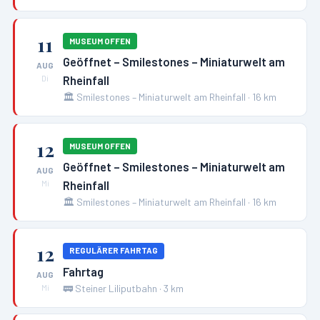
11
MUSEUM OFFEN
Geöffnet – Smilestones – Miniaturwelt am
AUG
Rheinfall
Di
🏛️
Smilestones – Miniaturwelt am Rheinfall
·
16
km
12
MUSEUM OFFEN
Geöffnet – Smilestones – Miniaturwelt am
AUG
Rheinfall
Mi
🏛️
Smilestones – Miniaturwelt am Rheinfall
·
16
km
12
REGULÄRER FAHRTAG
Fahrtag
AUG
🚃
Steiner Liliputbahn
·
3
km
Mi