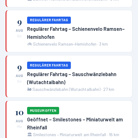
9
REGULÄRER FAHRTAG
Regulärer Fahrtag – Schienenvelo Ramsen–
AUG
Hemishofen
So
🚲
Schienenvelo Ramsen–Hemishofen
·
3
km
9
REGULÄRER FAHRTAG
Regulärer Fahrtag – Sauschwänzlebahn
AUG
(Wutachtalbahn)
So
🚂
Sauschwänzlebahn (Wutachtalbahn)
·
27
km
10
MUSEUM OFFEN
Geöffnet – Smilestones – Miniaturwelt am
AUG
Rheinfall
Mo
🏛️
Smilestones – Miniaturwelt am Rheinfall
·
16
km