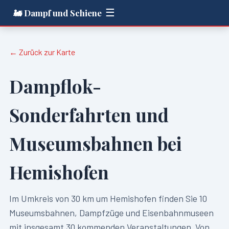
☰
🚂 Dampf und Schiene
← Zurück zur Karte
Dampflok-
Sonderfahrten und
Museumsbahnen bei
Hemishofen
Im Umkreis von
30
km um
Hemishofen
finden Sie
10
Museumsbahnen, Dampfzüge und Eisenbahnmuseen
mit insgesamt
30
kommenden Veranstaltungen. Von