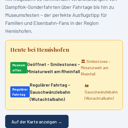
Dampflok-Sonderfahrten über Fahrtage bis hin zu
Museumsfesten – der perfekte Ausflugstipp für
Familien und Eisenbahn-Fans in der Region
Hemishofen
.
Heute bei
Hemishofen
🏛️
Smilestones –
Geöffnet – Smilestones –
Museum
Miniaturwelt am
offen
Miniaturwelt am Rheinfall
Rheinfall
Regulärer Fahrtag –
🚂
Regulärer
Sauschwänzlebahn
Sauschwänzlebahn
Fahrtag
(Wutachtalbahn)
(Wutachtalbahn)
Auf der Karte anzeigen →