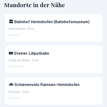
Standorte in der Nähe
🏛️
Bahnhof Hemishofen (Bahnhofsmuseum)
Hemishofen
·
0
km
Museum
🚃
Steiner Liliputbahn
Stein am Rhein
·
3
km
Gartenbahn
🚲
Schienenvelo Ramsen–Hemishofen
Ramsen
·
3
km
Draisine