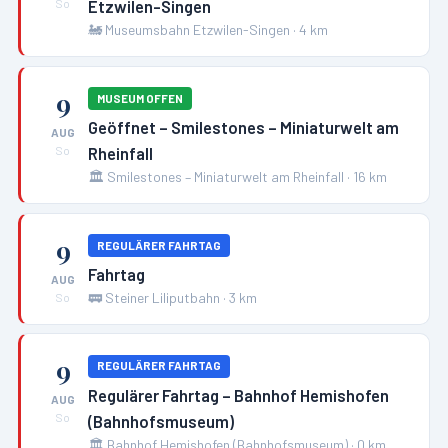
Etzwilen-Singen
So
🚂
Museumsbahn Etzwilen-Singen
·
4
km
9
MUSEUM OFFEN
Geöffnet – Smilestones – Miniaturwelt am
AUG
Rheinfall
So
🏛️
Smilestones – Miniaturwelt am Rheinfall
·
16
km
9
REGULÄRER FAHRTAG
Fahrtag
AUG
🚃
Steiner Liliputbahn
·
3
km
So
9
REGULÄRER FAHRTAG
Regulärer Fahrtag – Bahnhof Hemishofen
AUG
(Bahnhofsmuseum)
So
🏛️
Bahnhof Hemishofen (Bahnhofsmuseum)
·
0
km