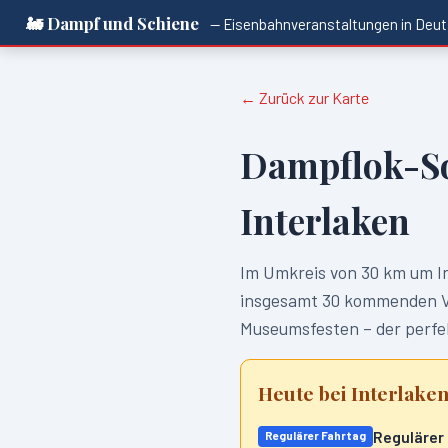
🚂 Dampf und Schiene
— Eisenbahnveranstaltungen in
Deut
← Zurück zur Karte
Dampflok-S
Interlaken
Im Umkreis von
30
km um
I
insgesamt
30
kommenden Ver
Museumsfesten – der perfek
Heute bei
Interlake
Regulärer
Regulärer Fahrtag