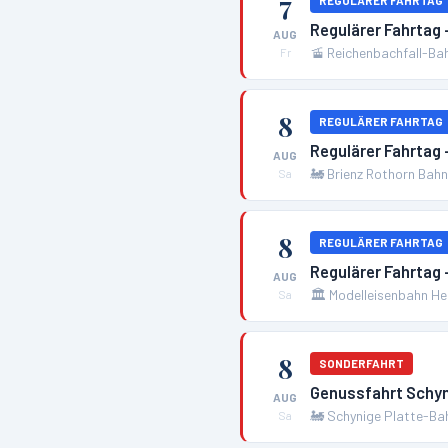
7
REGULÄRER FAHRTAG
Regulärer Fahrtag
AUG
🚡
Reichenbachfall-Ba
Fr
8
REGULÄRER FAHRTAG
Regulärer Fahrtag 
AUG
🚂
Brienz Rothorn Bah
Sa
8
REGULÄRER FAHRTAG
Regulärer Fahrtag
AUG
🏛️
Modelleisenbahn H
Sa
8
SONDERFAHRT
Genussfahrt Schyn
AUG
🚂
Schynige Platte-Ba
Sa