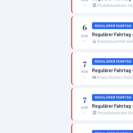
🏛️
Modelleisenbahn H
Do
6
REGULÄRER FAHRTAG
Regulärer Fahrtag
AUG
🚡
Reichenbachfall-Ba
Do
7
REGULÄRER FAHRTAG
Regulärer Fahrtag 
AUG
🚂
Brienz Rothorn Bah
Fr
7
REGULÄRER FAHRTAG
Regulärer Fahrtag
AUG
🏛️
Modelleisenbahn H
Fr