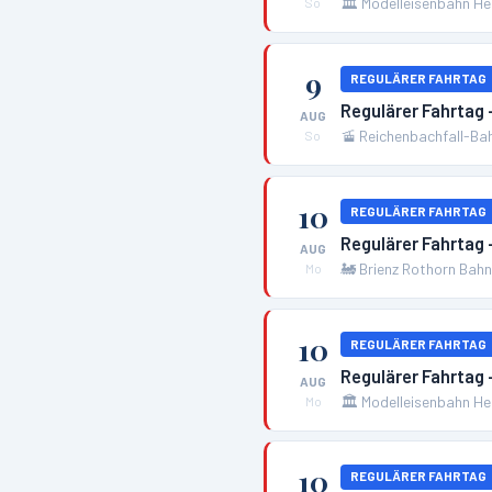
🏛️
Modelleisenbahn H
So
9
REGULÄRER FAHRTAG
Regulärer Fahrtag
AUG
🚡
Reichenbachfall-Ba
So
10
REGULÄRER FAHRTAG
Regulärer Fahrtag 
AUG
🚂
Brienz Rothorn Bah
Mo
10
REGULÄRER FAHRTAG
Regulärer Fahrtag
AUG
🏛️
Modelleisenbahn H
Mo
10
REGULÄRER FAHRTAG