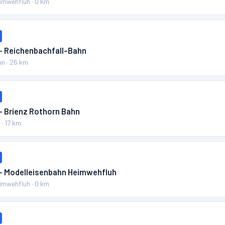
eimwehfluh
·
0
km
 – Reichenbachfall-Bahn
hn
·
26
km
– Brienz Rothorn Bahn
n
·
17
km
 – Modelleisenbahn Heimwehfluh
eimwehfluh
·
0
km