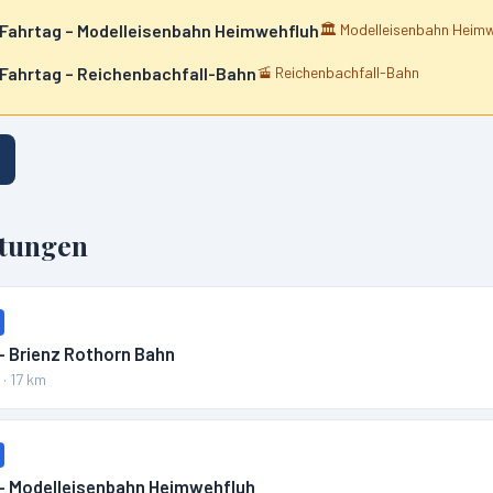
 Fahrtag – Modelleisenbahn Heimwehfluh
🏛️
Modelleisenbahn Heim
 Fahrtag – Reichenbachfall-Bahn
🚡
Reichenbachfall-Bahn
ltungen
– Brienz Rothorn Bahn
n
·
17
km
 – Modelleisenbahn Heimwehfluh