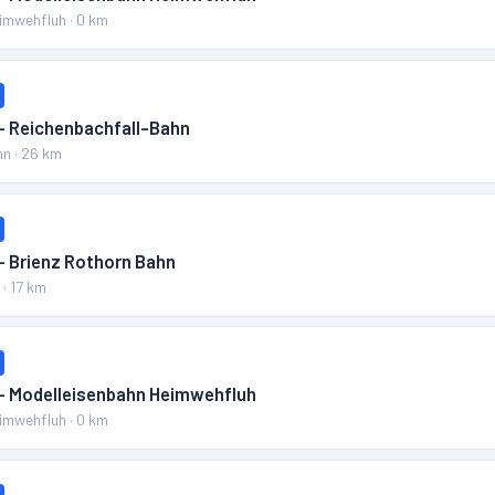
eimwehfluh
·
0
km
 – Reichenbachfall-Bahn
hn
·
26
km
– Brienz Rothorn Bahn
n
·
17
km
 – Modelleisenbahn Heimwehfluh
eimwehfluh
·
0
km