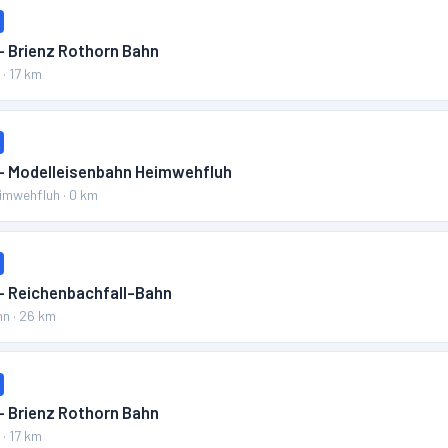
– Brienz Rothorn Bahn
n
·
17
km
 – Modelleisenbahn Heimwehfluh
eimwehfluh
·
0
km
 – Reichenbachfall-Bahn
hn
·
26
km
– Brienz Rothorn Bahn
n
·
17
km