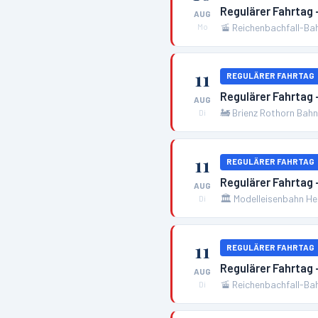
Regulärer Fahrtag
AUG
🚡
Reichenbachfall-Ba
Mo
11
REGULÄRER FAHRTAG
Regulärer Fahrtag 
AUG
🚂
Brienz Rothorn Bah
Di
11
REGULÄRER FAHRTAG
Regulärer Fahrtag
AUG
🏛️
Modelleisenbahn H
Di
11
REGULÄRER FAHRTAG
Regulärer Fahrtag
AUG
🚡
Reichenbachfall-Ba
Di