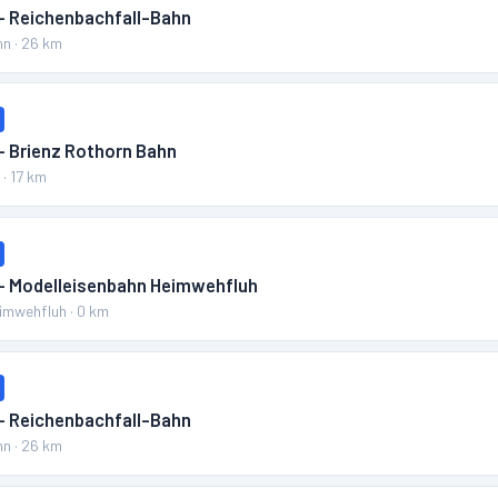
 – Reichenbachfall-Bahn
hn
·
26
km
– Brienz Rothorn Bahn
n
·
17
km
 – Modelleisenbahn Heimwehfluh
eimwehfluh
·
0
km
 – Reichenbachfall-Bahn
hn
·
26
km