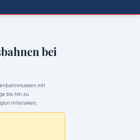
bahnen bei
senbahnmuseen mit
e bis hin zu
egion
Interlaken
.