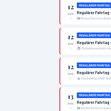
12
REGULÄRER FAHRTAG
Regulärer Fahrtag 
AUG
🚂
Brienz Rothorn Bah
Mi
12
REGULÄRER FAHRTAG
Regulärer Fahrtag
AUG
🏛️
Modelleisenbahn H
Mi
12
REGULÄRER FAHRTAG
Regulärer Fahrtag
AUG
🚡
Reichenbachfall-Ba
Mi
13
REGULÄRER FAHRTAG
Regulärer Fahrtag 
AUG
🚂
Brienz Rothorn Bah
Do