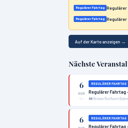
Regulärer
Regulärer Fahrtag
Regulärer
Regulärer Fahrtag
Auf der Karte anzeigen →
Nächste Veransta
6
REGULÄRER FAHRTAG
Regulärer Fahrtag 
AUG
🚂
Brienz Rothorn Bah
Do
6
REGULÄRER FAHRTAG
Regulärer Fahrtag
AUG