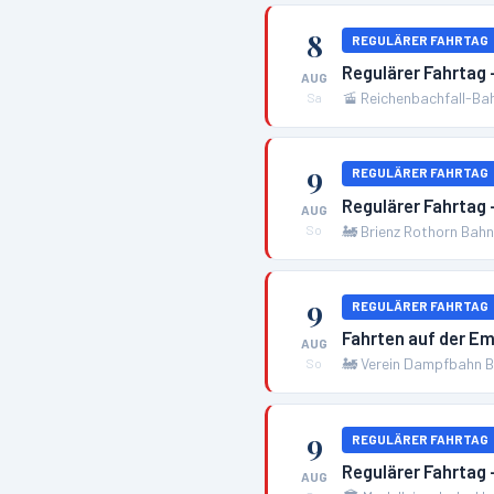
8
REGULÄRER FAHRTAG
Regulärer Fahrtag
AUG
🚡
Reichenbachfall-Ba
Sa
9
REGULÄRER FAHRTAG
Regulärer Fahrtag 
AUG
🚂
Brienz Rothorn Bah
So
9
REGULÄRER FAHRTAG
Fahrten auf der 
AUG
🚂
Verein Dampfbahn B
So
9
REGULÄRER FAHRTAG
Regulärer Fahrtag
AUG