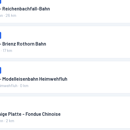
 – Reichenbachfall-Bahn
hn
·
26
km
– Brienz Rothorn Bahn
n
·
17
km
 – Modelleisenbahn Heimwehfluh
eimwehfluh
·
0
km
ige Platte - Fondue Chinoise
hn
·
2
km