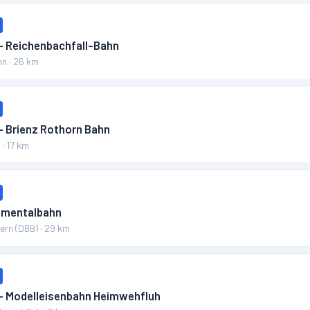
 – Reichenbachfall-Bahn
hn
·
26
km
– Brienz Rothorn Bahn
n
·
17
km
Emmentalbahn
ern (DBB)
·
29
km
 – Modelleisenbahn Heimwehfluh