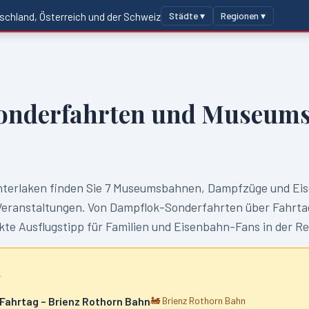
Städte ▾
Regionen ▾
schland, Österreich und der Schweiz
onderfahrten und Museums
nterlaken
finden Sie
7
Museumsbahnen, Dampfzüge und Ei
anstaltungen. Von Dampflok-Sonderfahrten über Fahrtag
te Ausflugstipp für Familien und Eisenbahn-Fans in der R
n
 Fahrtag – Brienz Rothorn Bahn
🚂
Brienz Rothorn Bahn