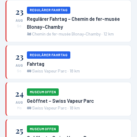
23
REGULÄRER FAHRTAG
Regulärer Fahrtag – Chemin de fer-musée
AUG
Blonay–Chamby
So
🚂
Chemin de fer-musée Blonay–Chamby
·
12
km
23
REGULÄRER FAHRTAG
Fahrtag
AUG
🚃
Swiss Vapeur Parc
·
18
km
So
24
MUSEUM OFFEN
Geöffnet – Swiss Vapeur Parc
AUG
🚃
Swiss Vapeur Parc
·
18
km
Mo
25
MUSEUM OFFEN