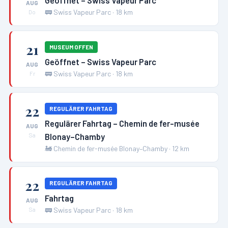
Geöffnet – Swiss Vapeur Parc
AUG
🚃
Swiss Vapeur Parc
·
18
km
Do
21
MUSEUM OFFEN
Geöffnet – Swiss Vapeur Parc
AUG
🚃
Swiss Vapeur Parc
·
18
km
Fr
22
REGULÄRER FAHRTAG
Regulärer Fahrtag – Chemin de fer-musée
AUG
Blonay–Chamby
Sa
🚂
Chemin de fer-musée Blonay–Chamby
·
12
km
22
REGULÄRER FAHRTAG
Fahrtag
AUG
🚃
Swiss Vapeur Parc
·
18
km
Sa