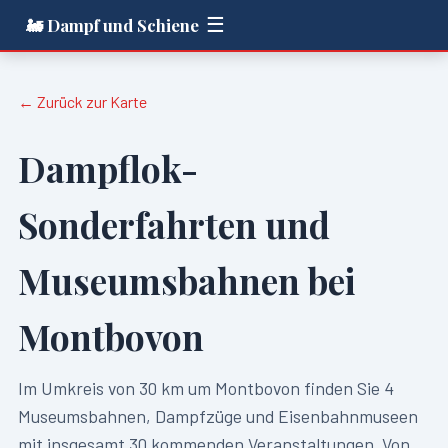
☰
🚂 Dampf und Schiene
← Zurück zur Karte
Dampflok-
Sonderfahrten und
Museumsbahnen bei
Montbovon
Im Umkreis von
30
km um
Montbovon
finden Sie
4
Museumsbahnen, Dampfzüge und Eisenbahnmuseen
mit insgesamt
30
kommenden Veranstaltungen. Von