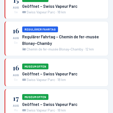
Geöffnet – Swiss Vapeur Parc
AUG
🚃
Swiss Vapeur Parc
·
18
km
Sa
16
REGULÄRER FAHRTAG
Regulärer Fahrtag – Chemin de fer-musée
AUG
Blonay–Chamby
So
🚂
Chemin de fer-musée Blonay–Chamby
·
12
km
16
MUSEUM OFFEN
Geöffnet – Swiss Vapeur Parc
AUG
🚃
Swiss Vapeur Parc
·
18
km
So
17
MUSEUM OFFEN
Geöffnet – Swiss Vapeur Parc
AUG
🚃
Swiss Vapeur Parc
·
18
km
Mo