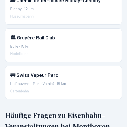
🚂
Chemin de fer-musée Blonay–Chamby
Blonay
·
12
km
Museumsbahn
🏛️
Gruyère Rail Club
Bulle
·
15
km
Modellbahn
🚃
Swiss Vapeur Parc
Le Bouveret (Port-Valais)
·
18
km
Gartenbahn
Häufige Fragen zu Eisenbahn-
Veranstaltungen bei
Montbovon