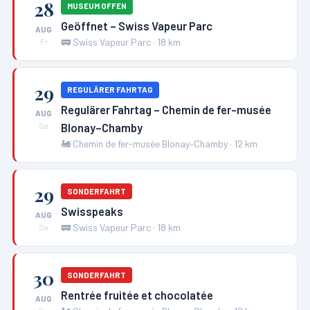
28
MUSEUM OFFEN
Geöffnet – Swiss Vapeur Parc
AUG
🚃
Swiss Vapeur Parc
·
18
km
Fr
29
REGULÄRER FAHRTAG
Regulärer Fahrtag – Chemin de fer-musée
AUG
Blonay–Chamby
Sa
🚂
Chemin de fer-musée Blonay–Chamby
·
12
km
29
SONDERFAHRT
Swisspeaks
AUG
🚃
Swiss Vapeur Parc
·
18
km
Sa
30
SONDERFAHRT
Rentrée fruitée et chocolatée
AUG