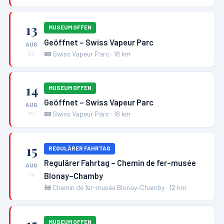
13
MUSEUM OFFEN
Geöffnet – Swiss Vapeur Parc
AUG
🚃
Swiss Vapeur Parc
·
18
km
Do
14
MUSEUM OFFEN
Geöffnet – Swiss Vapeur Parc
AUG
🚃
Swiss Vapeur Parc
·
18
km
Fr
15
REGULÄRER FAHRTAG
Regulärer Fahrtag – Chemin de fer-musée
AUG
Blonay–Chamby
Sa
🚂
Chemin de fer-musée Blonay–Chamby
·
12
km
15
MUSEUM OFFEN