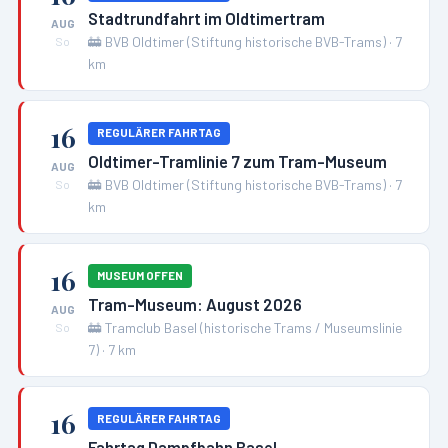
Stadtrundfahrt im Oldtimertram
AUG
🚋
BVB Oldtimer (Stiftung historische BVB-Trams)
·
7
So
km
16
REGULÄRER FAHRTAG
Oldtimer-Tramlinie 7 zum Tram-Museum
AUG
🚋
BVB Oldtimer (Stiftung historische BVB-Trams)
·
7
So
km
16
MUSEUM OFFEN
Tram-Museum: August 2026
AUG
🚋
Tramclub Basel (historische Trams / Museumslinie
So
7)
·
7
km
16
REGULÄRER FAHRTAG
Fahrtag Dampfbahn Basel