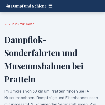
☰
🚂 Dampf und Schiene
← Zurück zur Karte
Dampflok-
Sonderfahrten und
Museumsbahnen bei
Pratteln
Im Umkreis von
30
km um
Pratteln
finden Sie
14
Museumsbahnen, Dampfzüge und Eisenbahnmuseen
mit insgesamt
30
kommenden Veranstaltungen. Von