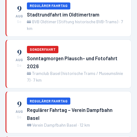
9
REGULÄRER FAHRTAG
Stadtrundfahrt im Oldtimertram
AUG
🚋
BVB Oldtimer (Stiftung historische BVB-Trams)
·
7
So
km
9
SONDERFAHRT
Sonntagmorgen Plausch- und Fotofahrt
AUG
2026
So
🚋
Tramclub Basel (historische Trams / Museumslinie
7)
·
7
km
9
REGULÄRER FAHRTAG
Regulärer Fahrtag – Verein Dampfbahn
AUG
Basel
So
🚃
Verein Dampfbahn Basel
·
12
km