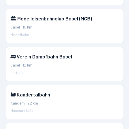
🏛️
Modelleisenbahnclub Basel (MCB)
Basel
·
10
km
Modellbahn
🚃
Verein Dampfbahn Basel
Basel
·
12
km
Gartenbahn
🚂
Kandertalbahn
Kandern
·
22
km
Museumsbahn