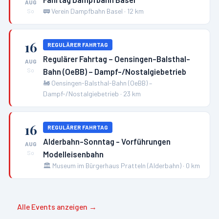
AUG
🚃
Verein Dampfbahn Basel
·
12
km
So
16
REGULÄRER FAHRTAG
Regulärer Fahrtag – Oensingen-Balsthal-
AUG
Bahn (OeBB) – Dampf-/Nostalgiebetrieb
So
🚂
Oensingen-Balsthal-Bahn (OeBB) –
Dampf-/Nostalgiebetrieb
·
23
km
16
REGULÄRER FAHRTAG
Alderbahn-Sonntag - Vorführungen
AUG
Modelleisenbahn
So
🏛️
Museum im Bürgerhaus Pratteln (Alderbahn)
·
0
km
Alle Events anzeigen →