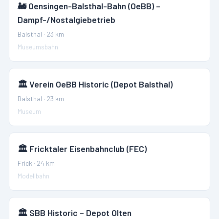
🚂
Oensingen-Balsthal-Bahn (OeBB) –
Dampf-/Nostalgiebetrieb
Balsthal
·
23
km
Museumsbahn
🏛️
Verein OeBB Historic (Depot Balsthal)
Balsthal
·
23
km
Museum
🏛️
Fricktaler Eisenbahnclub (FEC)
Frick
·
24
km
Modellbahn
🏛️
SBB Historic – Depot Olten