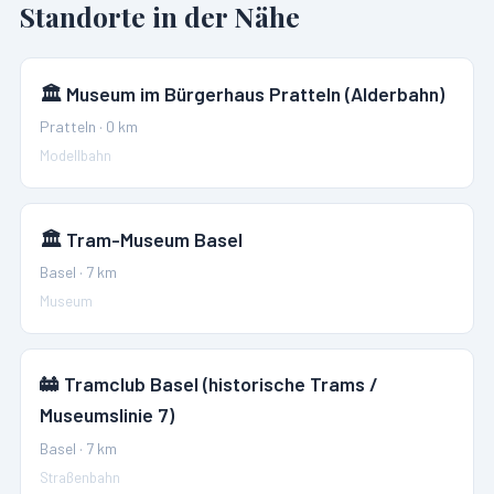
Standorte in der Nähe
🏛️
Museum im Bürgerhaus Pratteln (Alderbahn)
Pratteln
·
0
km
Modellbahn
🏛️
Tram-Museum Basel
Basel
·
7
km
Museum
🚋
Tramclub Basel (historische Trams /
Museumslinie 7)
Basel
·
7
km
Straßenbahn