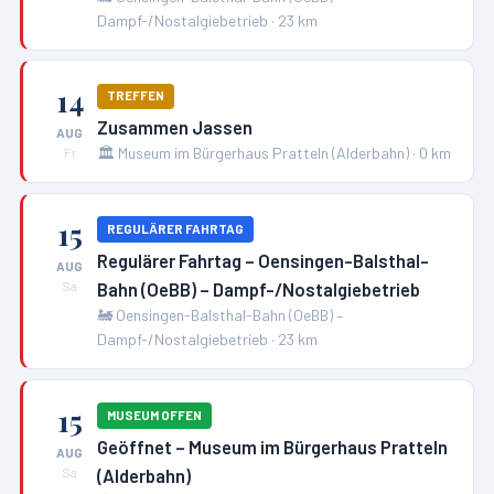
Dampf-/Nostalgiebetrieb
·
23
km
14
TREFFEN
Zusammen Jassen
AUG
🏛️
Museum im Bürgerhaus Pratteln (Alderbahn)
·
0
km
Fr
15
REGULÄRER FAHRTAG
Regulärer Fahrtag – Oensingen-Balsthal-
AUG
Bahn (OeBB) – Dampf-/Nostalgiebetrieb
Sa
🚂
Oensingen-Balsthal-Bahn (OeBB) –
Dampf-/Nostalgiebetrieb
·
23
km
15
MUSEUM OFFEN
Geöffnet – Museum im Bürgerhaus Pratteln
AUG
(Alderbahn)
Sa