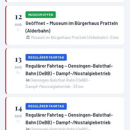
12
MUSEUM OFFEN
Geöffnet – Museum im Bürgerhaus Pratteln
AUG
(Alderbahn)
Mi
🏛️
Museum im Bürgerhaus Pratteln (Alderbahn)
·
0
km
13
REGULÄRER FAHRTAG
Regulärer Fahrtag – Oensingen-Balsthal-
AUG
Bahn (OeBB) – Dampf-/Nostalgiebetrieb
Do
🚂
Oensingen-Balsthal-Bahn (OeBB) –
Dampf-/Nostalgiebetrieb
·
23
km
14
REGULÄRER FAHRTAG
Regulärer Fahrtag – Oensingen-Balsthal-
AUG
Bahn (OeBB) – Dampf-/Nostalgiebetrieb
Fr
🚂
Oensingen-Balsthal-Bahn (OeBB) –