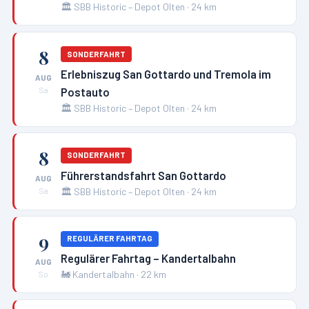
🏛️
SBB Historic – Depot Olten
·
24
km
8
SONDERFAHRT
Erlebniszug San Gottardo und Tremola im
AUG
Postauto
Sa
🏛️
SBB Historic – Depot Olten
·
24
km
8
SONDERFAHRT
Führerstandsfahrt San Gottardo
AUG
🏛️
SBB Historic – Depot Olten
·
24
km
Sa
9
REGULÄRER FAHRTAG
Regulärer Fahrtag – Kandertalbahn
AUG
🚂
Kandertalbahn
·
22
km
So