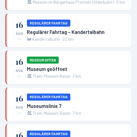
🏛️
Museum im Bürgerhaus Pratteln (Alderbahn)
·
0
km
16
REGULÄRER FAHRTAG
Regulärer Fahrtag – Kandertalbahn
AUG
🚂
Kandertalbahn
·
22
km
So
16
MUSEUM OFFEN
Museum geöffnet
AUG
🏛️
Tram-Museum Basel
·
7
km
So
16
REGULÄRER FAHRTAG
Museumslinie 7
AUG
🏛️
Tram-Museum Basel
·
7
km
So
16
REGULÄRER FAHRTAG