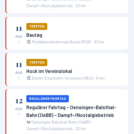
Dampf-/Nostalgiebetrieb
·
23
km
11
TREFFEN
Bautag
AUG
🏛️
Modelleisenbahnclub Basel (MCB)
·
10
km
Di
11
TREFFEN
Hock im Vereinslokal
AUG
🏛️
Basler Eisenbahn-Amateure (BEA)
·
8
km
Di
12
REGULÄRER FAHRTAG
Regulärer Fahrtag – Oensingen-Balsthal-
AUG
Bahn (OeBB) – Dampf-/Nostalgiebetrieb
Mi
🚂
Oensingen-Balsthal-Bahn (OeBB) –
Dampf-/Nostalgiebetrieb
·
23
km