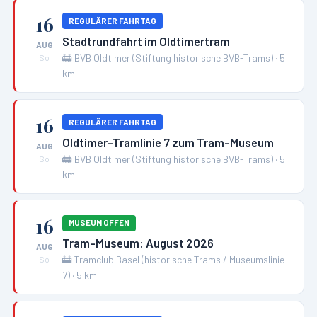
16
REGULÄRER FAHRTAG
Stadtrundfahrt im Oldtimertram
AUG
🚋
BVB Oldtimer (Stiftung historische BVB-Trams)
·
5
So
km
16
REGULÄRER FAHRTAG
Oldtimer-Tramlinie 7 zum Tram-Museum
AUG
🚋
BVB Oldtimer (Stiftung historische BVB-Trams)
·
5
So
km
16
MUSEUM OFFEN
Tram-Museum: August 2026
AUG
🚋
Tramclub Basel (historische Trams / Museumslinie
So
7)
·
5
km