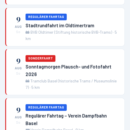
9
REGULÄRER FAHRTAG
Stadtrundfahrt im Oldtimertram
AUG
🚋
BVB Oldtimer (Stiftung historische BVB-Trams)
·
5
So
km
9
SONDERFAHRT
Sonntagmorgen Plausch- und Fotofahrt
AUG
2026
So
🚋
Tramclub Basel (historische Trams / Museumslinie
7)
·
5
km
9
REGULÄRER FAHRTAG
Regulärer Fahrtag – Verein Dampfbahn
AUG
Basel
So
🚃
Verein Dampfbahn Basel
·
9
km