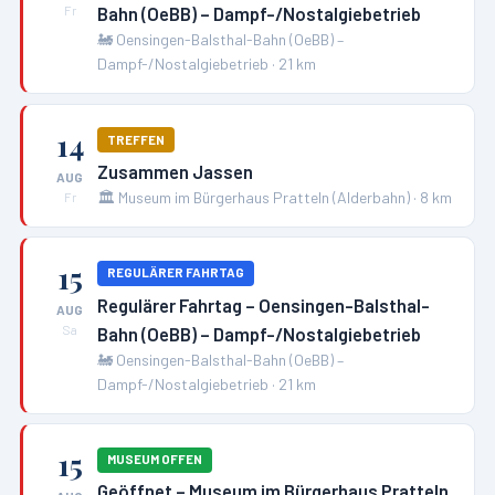
Bahn (OeBB) – Dampf-/Nostalgiebetrieb
Fr
🚂
Oensingen-Balsthal-Bahn (OeBB) –
Dampf-/Nostalgiebetrieb
·
21
km
14
TREFFEN
Zusammen Jassen
AUG
🏛️
Museum im Bürgerhaus Pratteln (Alderbahn)
·
8
km
Fr
15
REGULÄRER FAHRTAG
Regulärer Fahrtag – Oensingen-Balsthal-
AUG
Bahn (OeBB) – Dampf-/Nostalgiebetrieb
Sa
🚂
Oensingen-Balsthal-Bahn (OeBB) –
Dampf-/Nostalgiebetrieb
·
21
km
15
MUSEUM OFFEN
Geöffnet – Museum im Bürgerhaus Pratteln