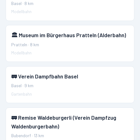
Basel
·
8
km
Modellbahn
🏛️
Museum im Bürgerhaus Pratteln (Alderbahn)
Pratteln
·
8
km
Modellbahn
🚃
Verein Dampfbahn Basel
Basel
·
9
km
Gartenbahn
🚃
Remise Waldeburgerli (Verein Dampfzug
Waldenburgerbahn)
Bubendorf
·
13
km