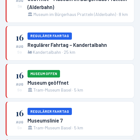
AUG
(Alderbahn)
Sa
🏛️
Museum im Bürgerhaus Pratteln (Alderbahn)
·
8
km
16
REGULÄRER FAHRTAG
Regulärer Fahrtag – Kandertalbahn
AUG
🚂
Kandertalbahn
·
25
km
So
16
MUSEUM OFFEN
Museum geöffnet
AUG
🏛️
Tram-Museum Basel
·
5
km
So
16
REGULÄRER FAHRTAG
Museumslinie 7
AUG
🏛️
Tram-Museum Basel
·
5
km
So