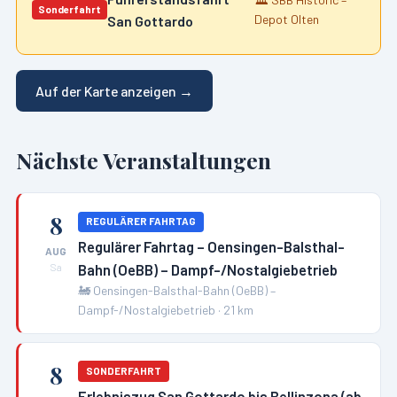
Sonderfahrt
Depot Olten
San Gottardo
Auf der Karte anzeigen →
Nächste Veranstaltungen
8
REGULÄRER FAHRTAG
Regulärer Fahrtag – Oensingen-Balsthal-
AUG
Bahn (OeBB) – Dampf-/Nostalgiebetrieb
Sa
🚂
Oensingen-Balsthal-Bahn (OeBB) –
Dampf-/Nostalgiebetrieb
·
21
km
8
SONDERFAHRT
Erlebniszug San Gottardo bis Bellinzona (ab