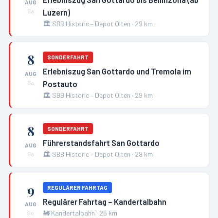
AUG
Luzern)
Sa
🏛️
SBB Historic – Depot Olten
·
29
km
8
SONDERFAHRT
Erlebniszug San Gottardo und Tremola im
AUG
Postauto
Sa
🏛️
SBB Historic – Depot Olten
·
29
km
8
SONDERFAHRT
Führerstandsfahrt San Gottardo
AUG
🏛️
SBB Historic – Depot Olten
·
29
km
Sa
9
REGULÄRER FAHRTAG
Regulärer Fahrtag – Kandertalbahn
AUG
🚂
Kandertalbahn
·
25
km
So