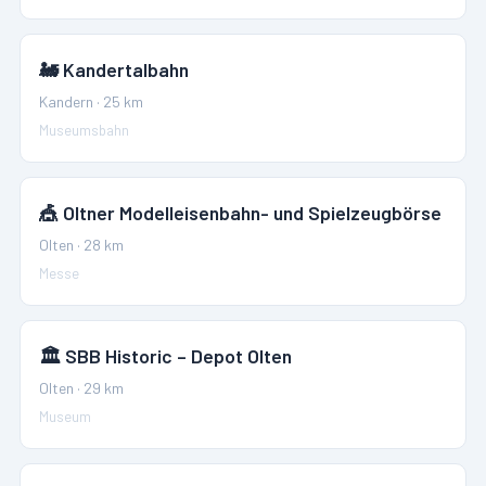
🚂
Kandertalbahn
Kandern
·
25
km
Museumsbahn
🎪
Oltner Modelleisenbahn- und Spielzeugbörse
Olten
·
28
km
Messe
🏛️
SBB Historic – Depot Olten
Olten
·
29
km
Museum