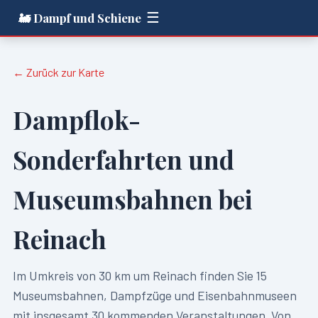
☰
🚂 Dampf und Schiene
← Zurück zur Karte
Dampflok-
Sonderfahrten und
Museumsbahnen bei
Reinach
Im Umkreis von
30
km um
Reinach
finden Sie
15
Museumsbahnen, Dampfzüge und Eisenbahnmuseen
mit insgesamt
30
kommenden Veranstaltungen. Von