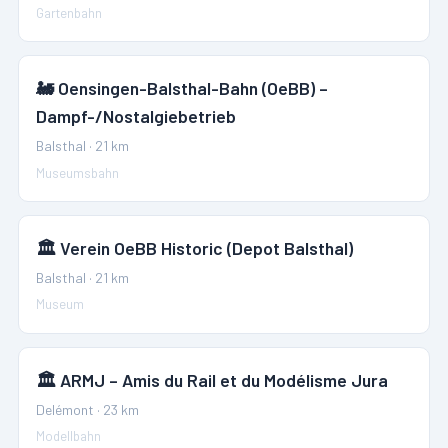
Gartenbahn
🚂
Oensingen-Balsthal-Bahn (OeBB) –
Dampf-/Nostalgiebetrieb
Balsthal
·
21
km
Museumsbahn
🏛️
Verein OeBB Historic (Depot Balsthal)
Balsthal
·
21
km
Museum
🏛️
ARMJ – Amis du Rail et du Modélisme Jura
Delémont
·
23
km
Modellbahn