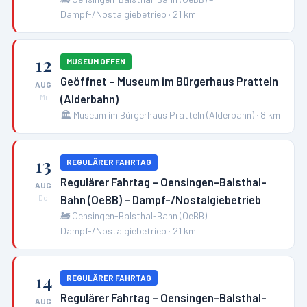
Dampf-/Nostalgiebetrieb
·
21
km
12
MUSEUM OFFEN
Geöffnet – Museum im Bürgerhaus Pratteln
AUG
(Alderbahn)
Mi
🏛️
Museum im Bürgerhaus Pratteln (Alderbahn)
·
8
km
13
REGULÄRER FAHRTAG
Regulärer Fahrtag – Oensingen-Balsthal-
AUG
Bahn (OeBB) – Dampf-/Nostalgiebetrieb
Do
🚂
Oensingen-Balsthal-Bahn (OeBB) –
Dampf-/Nostalgiebetrieb
·
21
km
14
REGULÄRER FAHRTAG
Regulärer Fahrtag – Oensingen-Balsthal-
AUG