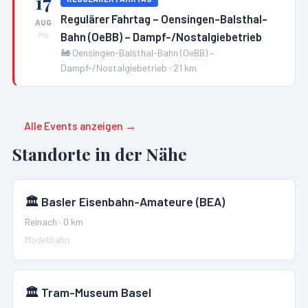
17
Regulärer Fahrtag – Oensingen-Balsthal-
AUG
Bahn (OeBB) – Dampf-/Nostalgiebetrieb
Mo
🚂
Oensingen-Balsthal-Bahn (OeBB) –
Dampf-/Nostalgiebetrieb
·
21
km
Alle Events anzeigen →
Standorte in der Nähe
🏛️
Basler Eisenbahn-Amateure (BEA)
Reinach
·
0
km
Modellbahn
🏛️
Tram-Museum Basel