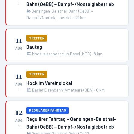
Bahn (OeBB) – Dampf-/Nostalgiebetrieb
Di
🚂
Oensingen-Balsthal-Bahn (OeBB) –
Dampf-/Nostalgiebetrieb
·
21
km
11
TREFFEN
Bautag
AUG
🏛️
Modelleisenbahnclub Basel (MCB)
·
8
km
Di
11
TREFFEN
Hock im Vereinslokal
AUG
🏛️
Basler Eisenbahn-Amateure (BEA)
·
0
km
Di
12
REGULÄRER FAHRTAG
Regulärer Fahrtag – Oensingen-Balsthal-
AUG
Bahn (OeBB) – Dampf-/Nostalgiebetrieb
Mi
🚂
Oensingen-Balsthal-Bahn (OeBB) –