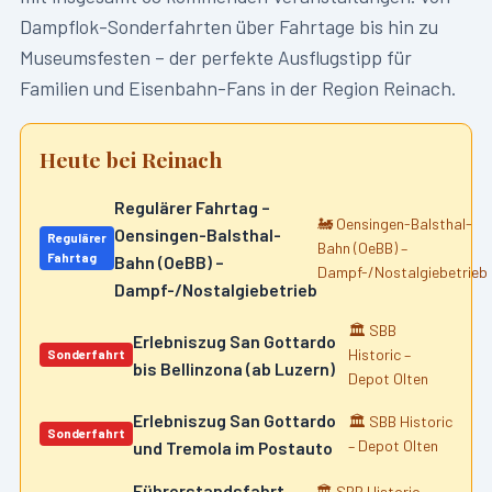
Dampflok-Sonderfahrten über Fahrtage bis hin zu
Museumsfesten – der perfekte Ausflugstipp für
Familien und Eisenbahn-Fans in der Region
Reinach
.
Heute bei
Reinach
Regulärer Fahrtag –
🚂
Oensingen-Balsthal-
Oensingen-Balsthal-
Regulärer
Bahn (OeBB) –
Fahrtag
Bahn (OeBB) –
Dampf-/Nostalgiebetrieb
Dampf-/Nostalgiebetrieb
🏛️
SBB
Erlebniszug San Gottardo
Historic –
Sonderfahrt
bis Bellinzona (ab Luzern)
Depot Olten
Erlebniszug San Gottardo
🏛️
SBB Historic
Sonderfahrt
– Depot Olten
und Tremola im Postauto
Führerstandsfahrt
🏛️
SBB Historic –