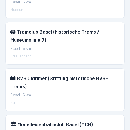
Basel
·
5
km
Museum
🚋
Tramclub Basel (historische Trams /
Museumslinie 7)
Basel
·
5
km
Straßenbahn
🚋
BVB Oldtimer (Stiftung historische BVB-
Trams)
Basel
·
5
km
Straßenbahn
🏛️
Modelleisenbahnclub Basel (MCB)