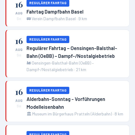
16
REGULÄRER FAHRTAG
Fahrtag Dampfbahn Basel
AUG
🚃
Verein Dampfbahn Basel
·
9
km
So
16
REGULÄRER FAHRTAG
Regulärer Fahrtag – Oensingen-Balsthal-
AUG
Bahn (OeBB) – Dampf-/Nostalgiebetrieb
So
🚂
Oensingen-Balsthal-Bahn (OeBB) –
Dampf-/Nostalgiebetrieb
·
21
km
16
REGULÄRER FAHRTAG
Alderbahn-Sonntag - Vorführungen
AUG
Modelleisenbahn
So
🏛️
Museum im Bürgerhaus Pratteln (Alderbahn)
·
8
km
REGULÄRER FAHRTAG