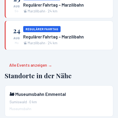
Regulärer Fahrtag – Marzilibahn
AUG
🚡
Marzilibahn
·
24
km
So
24
REGULÄRER FAHRTAG
Regulärer Fahrtag – Marzilibahn
AUG
🚡
Marzilibahn
·
24
km
Mo
Alle Events anzeigen →
Standorte in der Nähe
🚂
Museumsbahn Emmental
Sumiswald
·
0
km
Museumsbahn