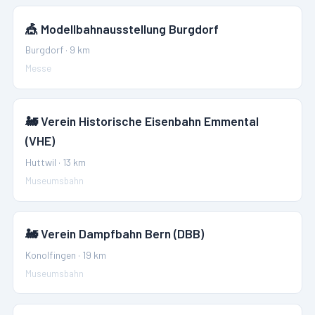
🎪
Modellbahnausstellung Burgdorf
Burgdorf
·
9
km
Messe
🚂
Verein Historische Eisenbahn Emmental
(VHE)
Huttwil
·
13
km
Museumsbahn
🚂
Verein Dampfbahn Bern (DBB)
Konolfingen
·
19
km
Museumsbahn