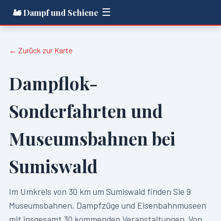
☰
🚂 Dampf und Schiene
← Zurück zur Karte
Dampflok-
Sonderfahrten und
Museumsbahnen bei
Sumiswald
Im Umkreis von
30
km um
Sumiswald
finden Sie
9
Museumsbahnen, Dampfzüge und Eisenbahnmuseen
mit insgesamt
30
kommenden Veranstaltungen. Von