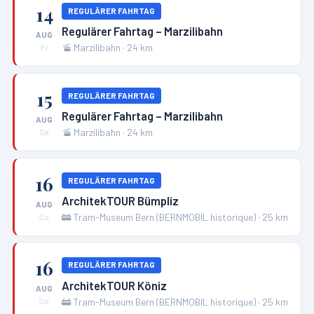
14
REGULÄRER FAHRTAG
Regulärer Fahrtag – Marzilibahn
AUG
🚡
Marzilibahn
·
24
km
Fr
15
REGULÄRER FAHRTAG
Regulärer Fahrtag – Marzilibahn
AUG
🚡
Marzilibahn
·
24
km
Sa
16
REGULÄRER FAHRTAG
ArchitekTOUR Bümpliz
AUG
🚋
Tram-Museum Bern (BERNMOBIL historique)
·
25
km
So
16
REGULÄRER FAHRTAG
ArchitekTOUR Köniz
AUG
🚋
Tram-Museum Bern (BERNMOBIL historique)
·
25
km
So