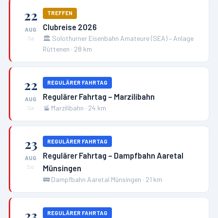
22
TREFFEN
Clubreise 2026
AUG
🏛️
Solothurner Eisenbahn Amateure (SEA) – Anlage
Sa
Rüttenen
·
28
km
22
REGULÄRER FAHRTAG
Regulärer Fahrtag – Marzilibahn
AUG
🚡
Marzilibahn
·
24
km
Sa
23
REGULÄRER FAHRTAG
Regulärer Fahrtag – Dampfbahn Aaretal
AUG
Münsingen
So
🚃
Dampfbahn Aaretal Münsingen
·
21
km
23
REGULÄRER FAHRTAG