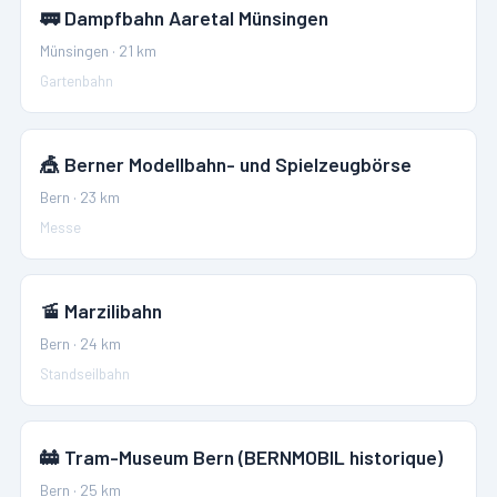
🚃
Dampfbahn Aaretal Münsingen
Münsingen
·
21
km
Gartenbahn
🎪
Berner Modellbahn- und Spielzeugbörse
Bern
·
23
km
Messe
🚡
Marzilibahn
Bern
·
24
km
Standseilbahn
🚋
Tram-Museum Bern (BERNMOBIL historique)
Bern
·
25
km