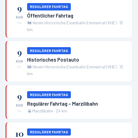
9
REGULÄRER FAHRTAG
Öffentlicher Fahrtag
AUG
🚂
Verein Historische Eisenbahn Emmental (VHE)
·
13
So
km
9
REGULÄRER FAHRTAG
Historisches Postauto
AUG
🚂
Verein Historische Eisenbahn Emmental (VHE)
·
13
So
km
9
REGULÄRER FAHRTAG
Regulärer Fahrtag – Marzilibahn
AUG
🚡
Marzilibahn
·
24
km
So
10
REGULÄRER FAHRTAG