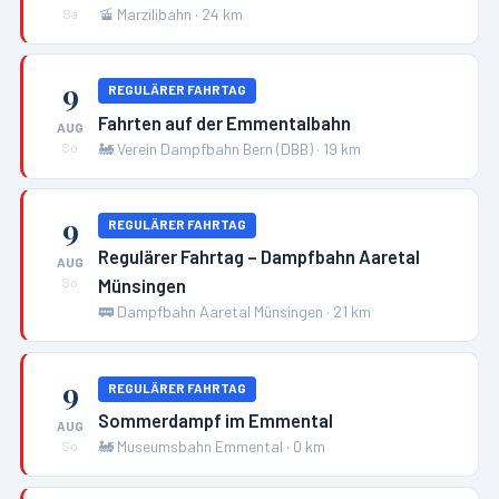
🚡
Marzilibahn
·
24
km
Sa
9
REGULÄRER FAHRTAG
Fahrten auf der Emmentalbahn
AUG
🚂
Verein Dampfbahn Bern (DBB)
·
19
km
So
9
REGULÄRER FAHRTAG
Regulärer Fahrtag – Dampfbahn Aaretal
AUG
Münsingen
So
🚃
Dampfbahn Aaretal Münsingen
·
21
km
9
REGULÄRER FAHRTAG
Sommerdampf im Emmental
AUG
🚂
Museumsbahn Emmental
·
0
km
So