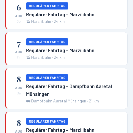
6
REGULÄRER FAHRTAG
Regulärer Fahrtag – Marzilibahn
AUG
🚡
Marzilibahn
·
24
km
Do
7
REGULÄRER FAHRTAG
Regulärer Fahrtag – Marzilibahn
AUG
🚡
Marzilibahn
·
24
km
Fr
8
REGULÄRER FAHRTAG
Regulärer Fahrtag – Dampfbahn Aaretal
AUG
Münsingen
Sa
🚃
Dampfbahn Aaretal Münsingen
·
21
km
8
REGULÄRER FAHRTAG
Regulärer Fahrtag – Marzilibahn
AUG