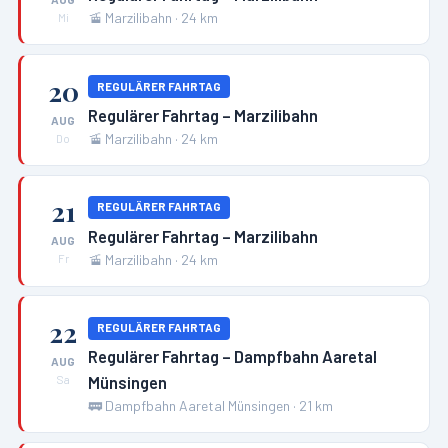
🚡
Marzilibahn
·
24
km
Mi
20
REGULÄRER FAHRTAG
Regulärer Fahrtag – Marzilibahn
AUG
🚡
Marzilibahn
·
24
km
Do
21
REGULÄRER FAHRTAG
Regulärer Fahrtag – Marzilibahn
AUG
🚡
Marzilibahn
·
24
km
Fr
22
REGULÄRER FAHRTAG
Regulärer Fahrtag – Dampfbahn Aaretal
AUG
Münsingen
Sa
🚃
Dampfbahn Aaretal Münsingen
·
21
km