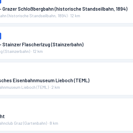
– Grazer Schloßbergbahn (historische Standseilbahn, 1894)
hn (historische Standseilbahn, 1894)
·
12
km
– Stainzer Flascherlzug (Stainzerbahn)
ug (Stainzerbahn)
·
12
km
isches Eisenbahnmuseum Lieboch (TEML)
bahnmuseum Lieboch (TEML)
·
2
km
ht
hnclub Graz (Gartenbahn)
·
8
km