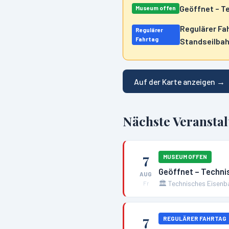
Geöffnet – 
Museum offen
Regulärer Fa
Regulärer
Fahrtag
Standseilbah
Auf der Karte anzeigen →
Nächste Veransta
7
MUSEUM OFFEN
Geöffnet – Techn
AUG
🏛️
Technisches Eisen
Fr
7
REGULÄRER FAHRTAG