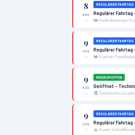
8
REGULÄRER FAHRTAG
Regulärer Fahrtag 
AUG
🚂
Feldbahnanlage Sta
Sa
9
REGULÄRER FAHRTAG
Regulärer Fahrtag 
AUG
🚂
Stainzer Flascherlz
So
9
MUSEUM OFFEN
Geöffnet – Techn
AUG
🏛️
Technisches Eisen
So
9
REGULÄRER FAHRTAG
Regulärer Fahrtag 
AUG
🚡
Grazer Schloßbergba
So