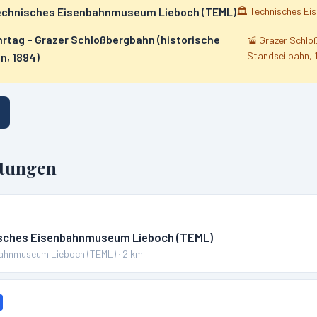
Technisches Eisenbahnmuseum Lieboch (TEML)
🏛️
Technisches Ei
hrtag – Grazer Schloßbergbahn (historische
🚡
Grazer Schlo
Standseilbahn, 
n, 1894)
ltungen
isches Eisenbahnmuseum Lieboch (TEML)
bahnmuseum Lieboch (TEML)
·
2
km