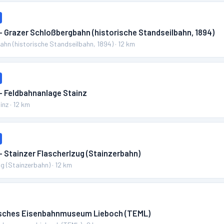
– Grazer Schloßbergbahn (historische Standseilbahn, 1894)
hn (historische Standseilbahn, 1894)
·
12
km
– Feldbahnanlage Stainz
inz
·
12
km
– Stainzer Flascherlzug (Stainzerbahn)
ug (Stainzerbahn)
·
12
km
isches Eisenbahnmuseum Lieboch (TEML)