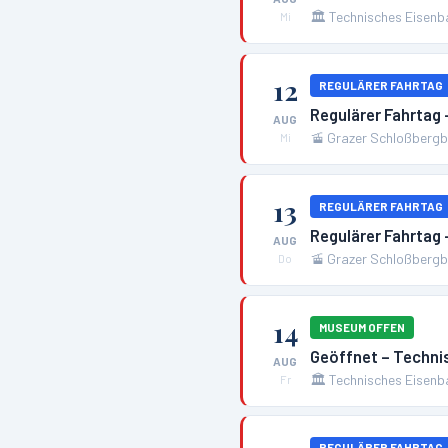
🏛️
Technisches Eisen
Mi
12
REGULÄRER FAHRTAG
Regulärer Fahrtag 
AUG
🚡
Grazer Schloßbergba
Mi
13
REGULÄRER FAHRTAG
Regulärer Fahrtag 
AUG
🚡
Grazer Schloßbergba
Do
14
MUSEUM OFFEN
Geöffnet – Techn
AUG
🏛️
Technisches Eisen
Fr
REGULÄRER FAHRTAG