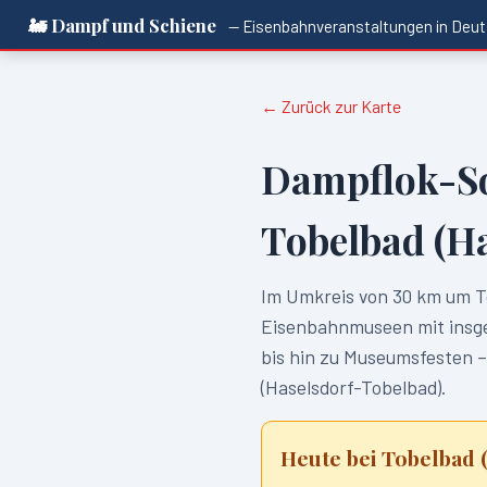
🚂 Dampf und Schiene
— Eisenbahnveranstaltungen in
Deut
← Zurück zur Karte
Dampflok-S
Tobelbad (H
Im Umkreis von
30
km um
T
Eisenbahnmuseen mit ins
bis hin zu Museumsfesten –
(Haselsdorf-Tobelbad)
.
Heute bei
Tobelbad 