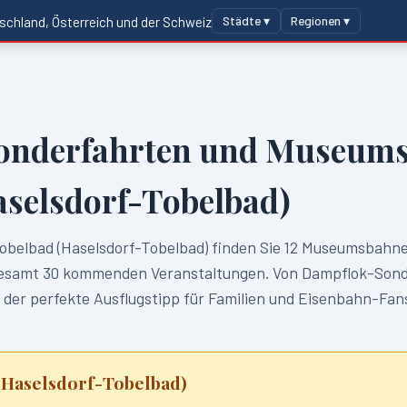
Städte ▾
Regionen ▾
schland, Österreich und der Schweiz
onderfahrten und Museums
aselsdorf-Tobelbad)
obelbad (Haselsdorf-Tobelbad)
finden Sie
12
Museumsbahne
gesamt
30
kommenden Veranstaltungen. Von Dampflok-Sond
 der perfekte Ausflugstipp für Familien und Eisenbahn-Fan
(Haselsdorf-Tobelbad)