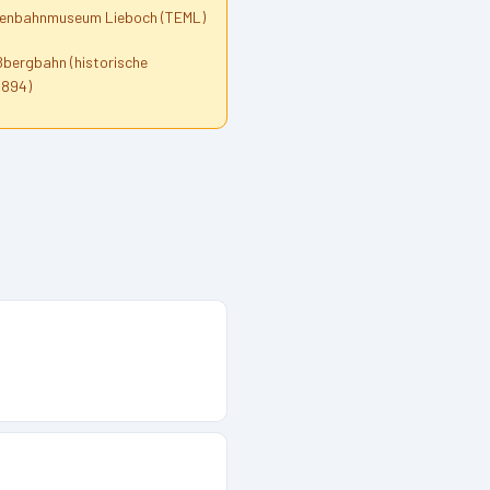
senbahnmuseum Lieboch (TEML)
ßbergbahn (historische
1894)