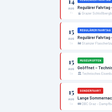
14
Regulärer Fahrtag 
AUG
🚡
Grazer Schloßbergba
Fr
15
REGULÄRER FAHRTAG
Regulärer Fahrtag 
AUG
🚂
Stainzer Flascherlz
Sa
15
MUSEUM OFFEN
Geöffnet – Techn
AUG
🏛️
Technisches Eisen
Sa
15
SONDERFAHRT
Lange Sommernac
AUG
🚃
DBC Graz – Dampfba
Sa