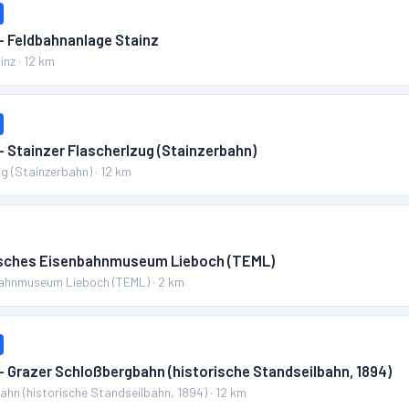
– Feldbahnanlage Stainz
inz
·
12
km
– Stainzer Flascherlzug (Stainzerbahn)
ug (Stainzerbahn)
·
12
km
isches Eisenbahnmuseum Lieboch (TEML)
bahnmuseum Lieboch (TEML)
·
2
km
– Grazer Schloßbergbahn (historische Standseilbahn, 1894)
hn (historische Standseilbahn, 1894)
·
12
km