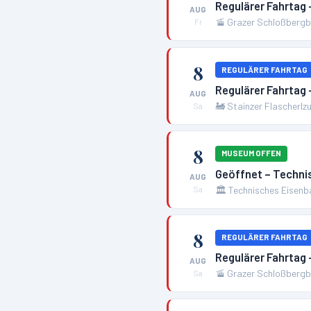
Regulärer Fahrtag 
AUG
🚡
Grazer Schloßbergba
Fr
8
REGULÄRER FAHRTAG
Regulärer Fahrtag 
AUG
🚂
Stainzer Flascherlz
Sa
8
MUSEUM OFFEN
Geöffnet – Techn
AUG
🏛️
Technisches Eisen
Sa
8
REGULÄRER FAHRTAG
Regulärer Fahrtag 
AUG
🚡
Grazer Schloßbergba
Sa