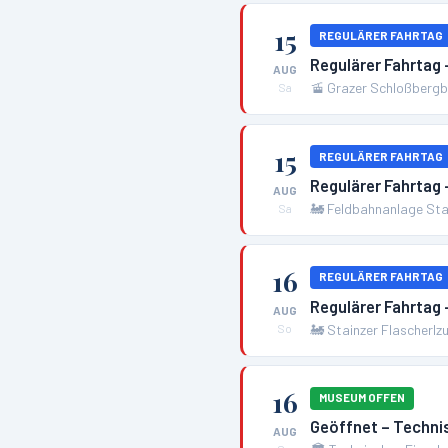
15
REGULÄRER FAHRTAG
Regulärer Fahrtag 
AUG
🚡
Grazer Schloßbergba
Sa
15
REGULÄRER FAHRTAG
Regulärer Fahrtag 
AUG
🚂
Feldbahnanlage Sta
Sa
16
REGULÄRER FAHRTAG
Regulärer Fahrtag 
AUG
🚂
Stainzer Flascherlz
So
16
MUSEUM OFFEN
Geöffnet – Techn
AUG