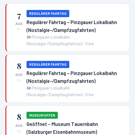
7
REGULÄRER FAHRTAG
Regulärer Fahrtag – Pinzgauer Lokalbahn
AUG
(Nostalgie-/Dampfzugfahrten)
Fr
🚂
Pinzgauer Lokalbahn
(Nostalgie-/Dampfzugfahrten)
·
0
km
8
REGULÄRER FAHRTAG
Regulärer Fahrtag – Pinzgauer Lokalbahn
AUG
(Nostalgie-/Dampfzugfahrten)
Sa
🚂
Pinzgauer Lokalbahn
(Nostalgie-/Dampfzugfahrten)
·
0
km
8
MUSEUM OFFEN
Geöffnet – Museum Tauernbahn
AUG
(Salzburger Eisenbahnmuseum)
Sa