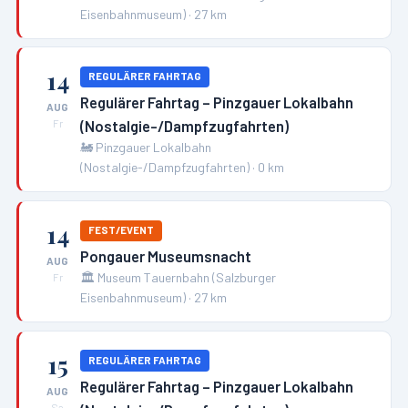
Eisenbahnmuseum)
·
27
km
14
REGULÄRER FAHRTAG
Regulärer Fahrtag – Pinzgauer Lokalbahn
AUG
(Nostalgie-/Dampfzugfahrten)
Fr
🚂
Pinzgauer Lokalbahn
(Nostalgie-/Dampfzugfahrten)
·
0
km
14
FEST/EVENT
Pongauer Museumsnacht
AUG
🏛️
Museum Tauernbahn (Salzburger
Fr
Eisenbahnmuseum)
·
27
km
15
REGULÄRER FAHRTAG
Regulärer Fahrtag – Pinzgauer Lokalbahn
AUG
Sa