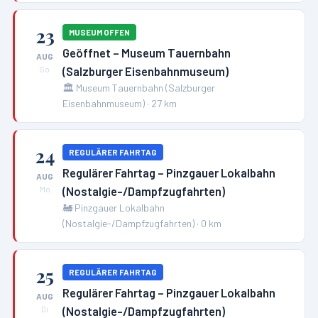
23
MUSEUM OFFEN
Geöffnet – Museum Tauernbahn
AUG
(Salzburger Eisenbahnmuseum)
So
🏛️
Museum Tauernbahn (Salzburger
Eisenbahnmuseum)
·
27
km
24
REGULÄRER FAHRTAG
Regulärer Fahrtag – Pinzgauer Lokalbahn
AUG
(Nostalgie-/Dampfzugfahrten)
Mo
🚂
Pinzgauer Lokalbahn
(Nostalgie-/Dampfzugfahrten)
·
0
km
25
REGULÄRER FAHRTAG
Regulärer Fahrtag – Pinzgauer Lokalbahn
AUG
(Nostalgie-/Dampfzugfahrten)
Di