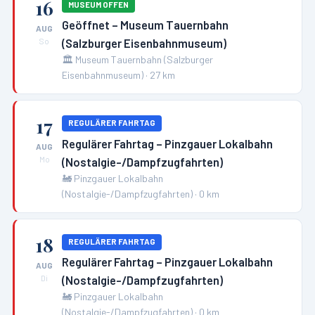
16
MUSEUM OFFEN
Geöffnet – Museum Tauernbahn
AUG
(Salzburger Eisenbahnmuseum)
So
🏛️
Museum Tauernbahn (Salzburger
Eisenbahnmuseum)
·
27
km
17
REGULÄRER FAHRTAG
Regulärer Fahrtag – Pinzgauer Lokalbahn
AUG
(Nostalgie-/Dampfzugfahrten)
Mo
🚂
Pinzgauer Lokalbahn
(Nostalgie-/Dampfzugfahrten)
·
0
km
18
REGULÄRER FAHRTAG
Regulärer Fahrtag – Pinzgauer Lokalbahn
AUG
(Nostalgie-/Dampfzugfahrten)
Di
🚂
Pinzgauer Lokalbahn
(Nostalgie-/Dampfzugfahrten)
·
0
km