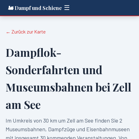
☰
🚂 Dampf und Schiene
← Zurück zur Karte
Dampflok-
Sonderfahrten und
Museumsbahnen bei
Zell
am See
Im Umkreis von
30
km um
Zell am See
finden Sie
2
Museumsbahnen, Dampfzüge und Eisenbahnmuseen
mit insgesamt
30
kommenden Veranstaltungen. Von