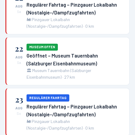
Regulärer Fahrtag – Pinzgauer Lokalbahn
AUG
(Nostalgie-/Dampfzugfahrten)
Sa
🚂
Pinzgauer Lokalbahn
(Nostalgie-/Dampfzugfahrten)
·
0
km
22
MUSEUM OFFEN
Geöffnet – Museum Tauernbahn
AUG
(Salzburger Eisenbahnmuseum)
Sa
🏛️
Museum Tauernbahn (Salzburger
Eisenbahnmuseum)
·
27
km
23
REGULÄRER FAHRTAG
Regulärer Fahrtag – Pinzgauer Lokalbahn
AUG
(Nostalgie-/Dampfzugfahrten)
So
🚂
Pinzgauer Lokalbahn
(Nostalgie-/Dampfzugfahrten)
·
0
km