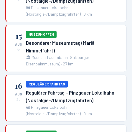
(Nostalgie-/Dampfzugfahrten)
🚂
Pinzgauer Lokalbahn
(Nostalgie-/Dampfzugfahrten)
·
0
km
15
MUSEUM OFFEN
Besonderer Museumstag (Mariä
AUG
Himmelfahrt)
Sa
🏛️
Museum Tauernbahn (Salzburger
Eisenbahnmuseum)
·
27
km
16
REGULÄRER FAHRTAG
Regulärer Fahrtag – Pinzgauer Lokalbahn
AUG
(Nostalgie-/Dampfzugfahrten)
So
🚂
Pinzgauer Lokalbahn
(Nostalgie-/Dampfzugfahrten)
·
0
km