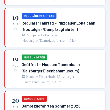
19
REGULÄRER FAHRTAG
Regulärer Fahrtag – Pinzgauer Lokalbahn
AUG
(Nostalgie-/Dampfzugfahrten)
Mi
🚂
Pinzgauer Lokalbahn
(Nostalgie-/Dampfzugfahrten)
·
0
km
19
MUSEUM OFFEN
Geöffnet – Museum Tauernbahn
AUG
(Salzburger Eisenbahnmuseum)
Mi
🏛️
Museum Tauernbahn (Salzburger
Eisenbahnmuseum)
·
27
km
20
SONDERFAHRT
Dampfzugfahrten Sommer 2026
AUG