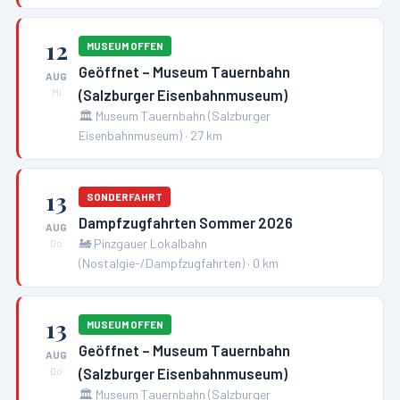
12
MUSEUM OFFEN
Geöffnet – Museum Tauernbahn
AUG
(Salzburger Eisenbahnmuseum)
Mi
🏛️
Museum Tauernbahn (Salzburger
Eisenbahnmuseum)
·
27
km
13
SONDERFAHRT
Dampfzugfahrten Sommer 2026
AUG
🚂
Pinzgauer Lokalbahn
Do
(Nostalgie-/Dampfzugfahrten)
·
0
km
13
MUSEUM OFFEN
Geöffnet – Museum Tauernbahn
AUG
(Salzburger Eisenbahnmuseum)
Do
🏛️
Museum Tauernbahn (Salzburger