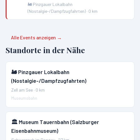
🚂
Pinzgauer Lokalbahn
(Nostalgie-/Dampfzugfahrten)
·
0
km
Alle Events anzeigen →
Standorte in der Nähe
🚂
Pinzgauer Lokalbahn
(Nostalgie-/Dampfzugfahrten)
Zell am See
·
0
km
Museumsbahn
🏛️
Museum Tauernbahn (Salzburger
Eisenbahnmuseum)
Schwarzach im Pongau
·
27
km