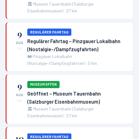
🏛️
Museum Tauernbahn (Salzburger
Eisenbahnmuseum)
·
27
km
9
REGULÄRER FAHRTAG
Regulärer Fahrtag – Pinzgauer Lokalbahn
AUG
(Nostalgie-/Dampfzugfahrten)
So
🚂
Pinzgauer Lokalbahn
(Nostalgie-/Dampfzugfahrten)
·
0
km
9
MUSEUM OFFEN
Geöffnet – Museum Tauernbahn
AUG
(Salzburger Eisenbahnmuseum)
So
🏛️
Museum Tauernbahn (Salzburger
Eisenbahnmuseum)
·
27
km
10
REGULÄRER FAHRTAG