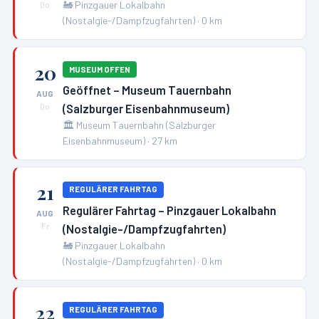
🚂
Pinzgauer Lokalbahn
Do
(Nostalgie-/Dampfzugfahrten)
·
0
km
20
MUSEUM OFFEN
Geöffnet – Museum Tauernbahn
AUG
(Salzburger Eisenbahnmuseum)
Do
🏛️
Museum Tauernbahn (Salzburger
Eisenbahnmuseum)
·
27
km
21
REGULÄRER FAHRTAG
Regulärer Fahrtag – Pinzgauer Lokalbahn
AUG
(Nostalgie-/Dampfzugfahrten)
Fr
🚂
Pinzgauer Lokalbahn
(Nostalgie-/Dampfzugfahrten)
·
0
km
22
REGULÄRER FAHRTAG