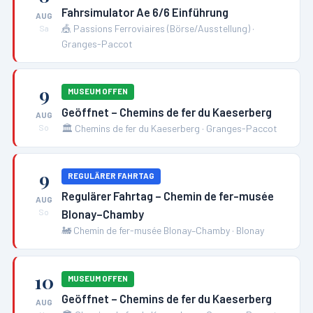
Fahrsimulator Ae 6/6 Einführung
AUG
🎪
Passions Ferroviaires (Börse/Ausstellung)
·
Sa
Granges-Paccot
9
MUSEUM OFFEN
Geöffnet – Chemins de fer du Kaeserberg
AUG
🏛️
Chemins de fer du Kaeserberg
·
Granges-Paccot
So
9
REGULÄRER FAHRTAG
Regulärer Fahrtag – Chemin de fer-musée
AUG
Blonay–Chamby
So
🚂
Chemin de fer-musée Blonay–Chamby
·
Blonay
10
MUSEUM OFFEN
Geöffnet – Chemins de fer du Kaeserberg
AUG