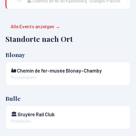
🏛️
Chemins de fer du Kaeserberg
·
Granges-Paccot
Mo
Alle Events anzeigen →
Standorte nach Ort
Blonay
🚂
Chemin de fer-musée Blonay–Chamby
Museumsbahn
Bulle
🏛️
Gruyère Rail Club
Modellbahn