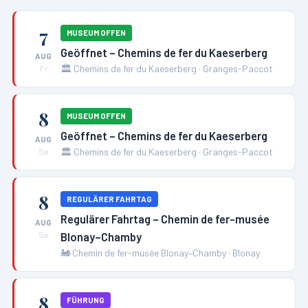
7
MUSEUM OFFEN
Geöffnet – Chemins de fer du Kaeserberg
AUG
🏛️
Chemins de fer du Kaeserberg
·
Granges-Paccot
Fr
8
MUSEUM OFFEN
Geöffnet – Chemins de fer du Kaeserberg
AUG
🏛️
Chemins de fer du Kaeserberg
·
Granges-Paccot
Sa
8
REGULÄRER FAHRTAG
Regulärer Fahrtag – Chemin de fer-musée
AUG
Blonay–Chamby
Sa
🚂
Chemin de fer-musée Blonay–Chamby
·
Blonay
8
FÜHRUNG