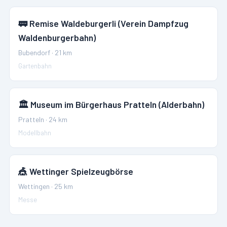
🚃
Remise Waldeburgerli (Verein Dampfzug
Waldenburgerbahn)
Bubendorf
·
21
km
Gartenbahn
🏛️
Museum im Bürgerhaus Pratteln (Alderbahn)
Pratteln
·
24
km
Modellbahn
🎪
Wettinger Spielzeugbörse
Wettingen
·
25
km
Messe