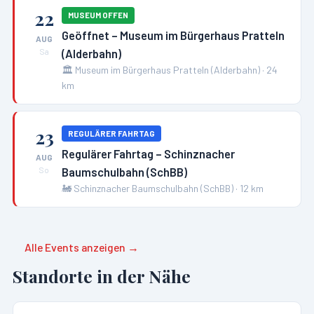
22
MUSEUM OFFEN
Geöffnet – Museum im Bürgerhaus Pratteln
AUG
(Alderbahn)
Sa
🏛️
Museum im Bürgerhaus Pratteln (Alderbahn)
·
24
km
23
REGULÄRER FAHRTAG
Regulärer Fahrtag – Schinznacher
AUG
Baumschulbahn (SchBB)
So
🚂
Schinznacher Baumschulbahn (SchBB)
·
12
km
Alle Events anzeigen →
Standorte in der Nähe