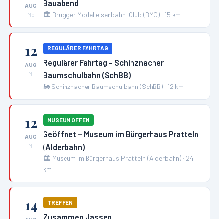
Bauabend
AUG
🏛️
Brugger Modelleisenbahn-Club (BMC)
·
15
km
Mo
12
REGULÄRER FAHRTAG
Regulärer Fahrtag – Schinznacher
AUG
Baumschulbahn (SchBB)
Mi
🚂
Schinznacher Baumschulbahn (SchBB)
·
12
km
12
MUSEUM OFFEN
Geöffnet – Museum im Bürgerhaus Pratteln
AUG
(Alderbahn)
Mi
🏛️
Museum im Bürgerhaus Pratteln (Alderbahn)
·
24
km
14
TREFFEN
Zusammen Jassen