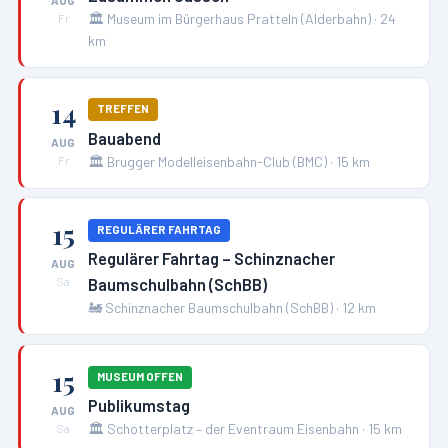
AUG
🏛️
Museum im Bürgerhaus Pratteln (Alderbahn)
·
24
Fr
km
14
TREFFEN
Bauabend
AUG
🏛️
Brugger Modelleisenbahn-Club (BMC)
·
15
km
Fr
15
REGULÄRER FAHRTAG
Regulärer Fahrtag – Schinznacher
AUG
Baumschulbahn (SchBB)
Sa
🚂
Schinznacher Baumschulbahn (SchBB)
·
12
km
15
MUSEUM OFFEN
Publikumstag
AUG
🏛️
Schotterplatz – der Eventraum Eisenbahn
·
15
km
Sa