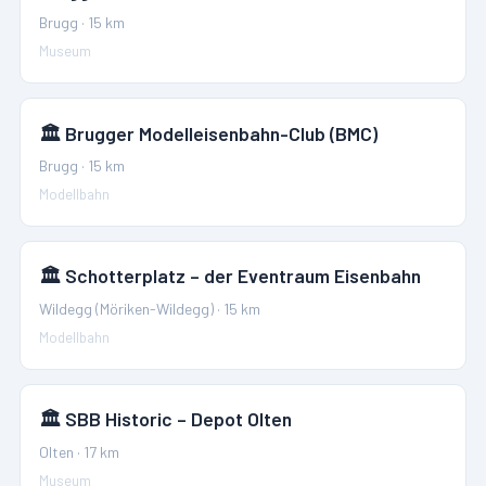
Brugg
·
15
km
Museum
🏛️
Brugger Modelleisenbahn-Club (BMC)
Brugg
·
15
km
Modellbahn
🏛️
Schotterplatz – der Eventraum Eisenbahn
Wildegg (Möriken-Wildegg)
·
15
km
Modellbahn
🏛️
SBB Historic – Depot Olten
Olten
·
17
km
Museum