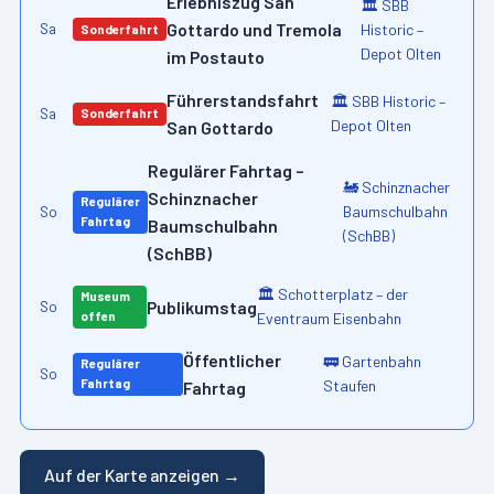
Erlebniszug San
🏛️
SBB
Gottardo und Tremola
Historic –
Sa
Sonderfahrt
Depot Olten
im Postauto
Führerstandsfahrt
🏛️
SBB Historic –
Sa
Sonderfahrt
Depot Olten
San Gottardo
Regulärer Fahrtag –
🚂
Schinznacher
Schinznacher
Regulärer
Baumschulbahn
So
Fahrtag
Baumschulbahn
(SchBB)
(SchBB)
🏛️
Schotterplatz – der
Museum
Publikumstag
So
offen
Eventraum Eisenbahn
Öffentlicher
🚃
Gartenbahn
Regulärer
So
Fahrtag
Staufen
Fahrtag
Auf der Karte anzeigen →