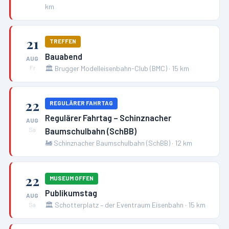
km
21
TREFFEN
Bauabend
AUG
🏛️
Brugger Modelleisenbahn-Club (BMC)
·
15
km
Fr
22
REGULÄRER FAHRTAG
Regulärer Fahrtag – Schinznacher
AUG
Baumschulbahn (SchBB)
Sa
🚂
Schinznacher Baumschulbahn (SchBB)
·
12
km
22
MUSEUM OFFEN
Publikumstag
AUG
🏛️
Schotterplatz – der Eventraum Eisenbahn
·
15
km
Sa