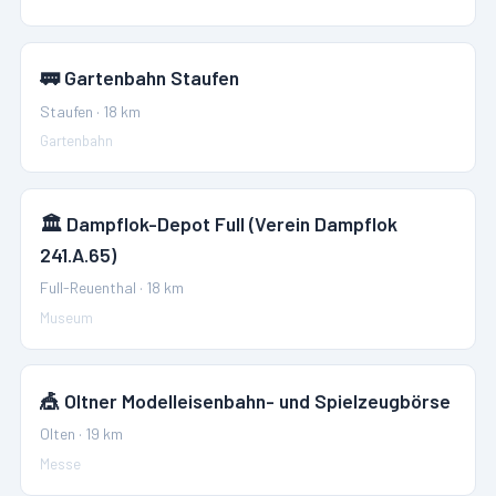
🚃
Gartenbahn Staufen
Staufen
·
18
km
Gartenbahn
🏛️
Dampflok-Depot Full (Verein Dampflok
241.A.65)
Full-Reuenthal
·
18
km
Museum
🎪
Oltner Modelleisenbahn- und Spielzeugbörse
Olten
·
19
km
Messe