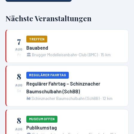
Nächste Veranstaltungen
7
TREFFEN
Bauabend
AUG
🏛️
Brugger Modelleisenbahn-Club (BMC)
·
15
km
Fr
8
REGULÄRER FAHRTAG
Regulärer Fahrtag – Schinznacher
AUG
Baumschulbahn (SchBB)
Sa
🚂
Schinznacher Baumschulbahn (SchBB)
·
12
km
8
MUSEUM OFFEN
Publikumstag
AUG