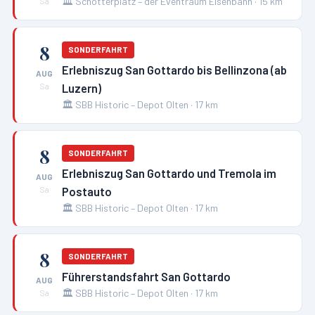
🏛️
Schotterplatz – der Eventraum Eisenbahn
·
15
km
Sa
8
SONDERFAHRT
Erlebniszug San Gottardo bis Bellinzona (ab
AUG
Luzern)
Sa
🏛️
SBB Historic – Depot Olten
·
17
km
8
SONDERFAHRT
Erlebniszug San Gottardo und Tremola im
AUG
Postauto
Sa
🏛️
SBB Historic – Depot Olten
·
17
km
8
SONDERFAHRT
Führerstandsfahrt San Gottardo
AUG
🏛️
SBB Historic – Depot Olten
·
17
km
Sa