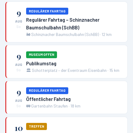
9
REGULÄRER FAHRTAG
Regulärer Fahrtag – Schinznacher
AUG
Baumschulbahn (SchBB)
So
🚂
Schinznacher Baumschulbahn (SchBB)
·
12
km
9
MUSEUM OFFEN
Publikumstag
AUG
🏛️
Schotterplatz – der Eventraum Eisenbahn
·
15
km
So
9
REGULÄRER FAHRTAG
Öffentlicher Fahrtag
AUG
🚃
Gartenbahn Staufen
·
18
km
So
10
TREFFEN