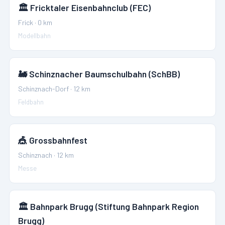
🏛️
Fricktaler Eisenbahnclub (FEC)
Frick
·
0
km
Modellbahn
🚂
Schinznacher Baumschulbahn (SchBB)
Schinznach-Dorf
·
12
km
Feldbahn
🎪
Grossbahnfest
Schinznach
·
12
km
Messe
🏛️
Bahnpark Brugg (Stiftung Bahnpark Region
Brugg)