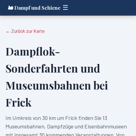
☰
🚂 Dampf und Schiene
← Zurück zur Karte
Dampflok-
Sonderfahrten und
Museumsbahnen bei
Frick
Im Umkreis von
30
km um
Frick
finden Sie
13
Museumsbahnen, Dampfzüge und Eisenbahnmuseen
mit insgesamt
30
kommenden Veranstaltungen. Von