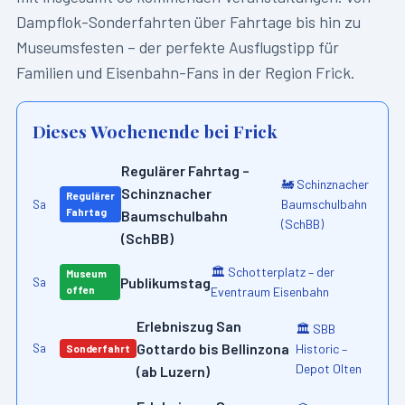
Dampflok-Sonderfahrten über Fahrtage bis hin zu
Museumsfesten – der perfekte Ausflugstipp für
Familien und Eisenbahn-Fans in der Region
Frick
.
Dieses Wochenende bei
Frick
Regulärer Fahrtag –
🚂
Schinznacher
Schinznacher
Regulärer
Baumschulbahn
Sa
Fahrtag
Baumschulbahn
(SchBB)
(SchBB)
🏛️
Schotterplatz – der
Museum
Publikumstag
Sa
offen
Eventraum Eisenbahn
Erlebniszug San
🏛️
SBB
Gottardo bis Bellinzona
Historic –
Sa
Sonderfahrt
Depot Olten
(ab Luzern)