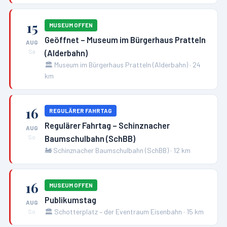
15
MUSEUM OFFEN
Geöffnet – Museum im Bürgerhaus Pratteln
AUG
(Alderbahn)
Sa
🏛️
Museum im Bürgerhaus Pratteln (Alderbahn)
·
24
km
16
REGULÄRER FAHRTAG
Regulärer Fahrtag – Schinznacher
AUG
Baumschulbahn (SchBB)
So
🚂
Schinznacher Baumschulbahn (SchBB)
·
12
km
16
MUSEUM OFFEN
Publikumstag
AUG
🏛️
Schotterplatz – der Eventraum Eisenbahn
·
15
km
So