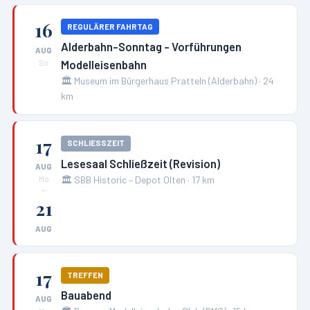
16
REGULÄRER FAHRTAG
Alderbahn-Sonntag - Vorführungen
AUG
Modelleisenbahn
So
🏛️
Museum im Bürgerhaus Pratteln (Alderbahn)
·
24
km
17
SCHLIESSZEIT
Lesesaal Schließzeit (Revision)
AUG
🏛️
SBB Historic – Depot Olten
·
17
km
Mo
–
21
AUG
17
TREFFEN
Bauabend
AUG