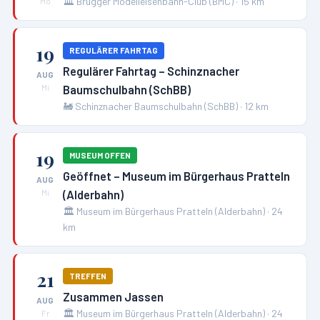
🏛️
Brugger Modelleisenbahn-Club (BMC)
·
15
km
Mo
19
REGULÄRER FAHRTAG
Regulärer Fahrtag – Schinznacher
AUG
Baumschulbahn (SchBB)
Mi
🚂
Schinznacher Baumschulbahn (SchBB)
·
12
km
19
MUSEUM OFFEN
Geöffnet – Museum im Bürgerhaus Pratteln
AUG
(Alderbahn)
Mi
🏛️
Museum im Bürgerhaus Pratteln (Alderbahn)
·
24
km
21
TREFFEN
Zusammen Jassen
AUG
🏛️
Museum im Bürgerhaus Pratteln (Alderbahn)
·
24
Fr