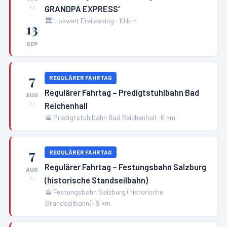
GRANDPA EXPRESS'
Fr
–
🏛️
Lokwelt Freilassing
·
10
km
13
SEP
7
REGULÄRER FAHRTAG
Regulärer Fahrtag – Predigtstuhlbahn Bad
AUG
Reichenhall
Fr
🚡
Predigtstuhlbahn Bad Reichenhall
·
6
km
7
REGULÄRER FAHRTAG
Regulärer Fahrtag – Festungsbahn Salzburg
AUG
(historische Standseilbahn)
Fr
🚡
Festungsbahn Salzburg (historische
Standseilbahn)
·
9
km