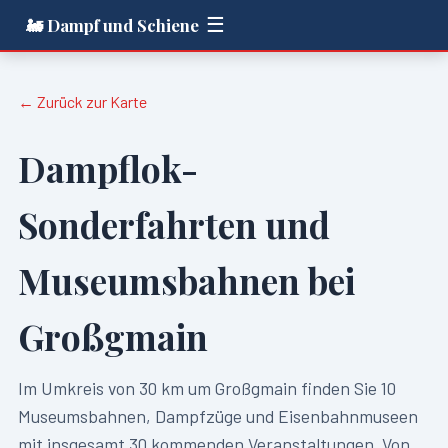
☰
🚂 Dampf und Schiene
← Zurück zur Karte
Dampflok-
Sonderfahrten und
Museumsbahnen bei
Großgmain
Im Umkreis von
30
km um
Großgmain
finden Sie
10
Museumsbahnen, Dampfzüge und Eisenbahnmuseen
mit insgesamt
30
kommenden Veranstaltungen. Von