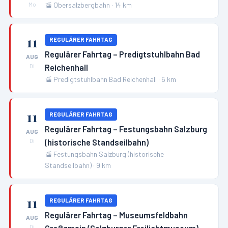
🚡
Obersalzbergbahn
·
14
km
Mo
11
REGULÄRER FAHRTAG
Regulärer Fahrtag – Predigtstuhlbahn Bad
AUG
Reichenhall
Di
🚡
Predigtstuhlbahn Bad Reichenhall
·
6
km
11
REGULÄRER FAHRTAG
Regulärer Fahrtag – Festungsbahn Salzburg
AUG
(historische Standseilbahn)
Di
🚡
Festungsbahn Salzburg (historische
Standseilbahn)
·
9
km
11
REGULÄRER FAHRTAG
Regulärer Fahrtag – Museumsfeldbahn
AUG
Di