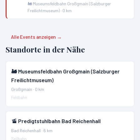
🚂
Museumsfeldbahn Großgmain (Salzburger
Freilichtmuseum)
·
0
km
Alle Events anzeigen →
Standorte in der Nähe
🚂
Museumsfeldbahn Großgmain (Salzburger
Freilichtmuseum)
Großgmain
·
0
km
Feldbahn
🚡
Predigtstuhlbahn Bad Reichenhall
Bad Reichenhall
·
6
km
Seilbahn