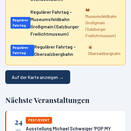
🚂
Regulärer Fahrtag –
Museumsfeldbahn
Museumsfeldbahn
Regulärer
Großgmain
Fahrtag
Großgmain (Salzburger
(Salzburger
Freilichtmuseum)
Freilichtmuseum)
Regulärer Fahrtag –
🚡
Regulärer
Fahrtag
Obersalzbergbahn
Obersalzbergbahn
Auf der Karte anzeigen →
Nächste Veranstaltungen
24
FEST/EVENT
Ausstellung Michael Schweiger 'POP MY
JUL