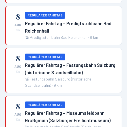
8
REGULÄRER FAHRTAG
Regulärer Fahrtag – Predigtstuhlbahn Bad
AUG
Reichenhall
Sa
🚡
Predigtstuhlbahn Bad Reichenhall
·
6
km
8
REGULÄRER FAHRTAG
Regulärer Fahrtag – Festungsbahn Salzburg
AUG
(historische Standseilbahn)
Sa
🚡
Festungsbahn Salzburg (historische
Standseilbahn)
·
9
km
8
REGULÄRER FAHRTAG
Regulärer Fahrtag – Museumsfeldbahn
AUG
Großgmain (Salzburger Freilichtmuseum)
Sa
🚂
Museumsfeldbahn Großgmain (Salzburger