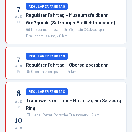
7
REGULÄRER FAHRTAG
Regulärer Fahrtag – Museumsfeldbahn
AUG
Großgmain (Salzburger Freilichtmuseum)
Fr
🚂
Museumsfeldbahn Großgmain (Salzburger
Freilichtmuseum)
·
0
km
7
REGULÄRER FAHRTAG
Regulärer Fahrtag – Obersalzbergbahn
AUG
🚡
Obersalzbergbahn
·
14
km
Fr
8
REGULÄRER FAHRTAG
Traumwerk on Tour - Motortag am Salzburg
AUG
Ring
Sa
–
🏛️
Hans-Peter Porsche Traumwerk
·
7
km
10
AUG