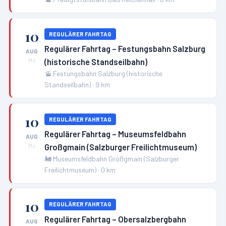
10
REGULÄRER FAHRTAG
Regulärer Fahrtag – Festungsbahn Salzburg
AUG
(historische Standseilbahn)
Mo
🚡
Festungsbahn Salzburg (historische
Standseilbahn)
·
9
km
10
REGULÄRER FAHRTAG
Regulärer Fahrtag – Museumsfeldbahn
AUG
Großgmain (Salzburger Freilichtmuseum)
Mo
🚂
Museumsfeldbahn Großgmain (Salzburger
Freilichtmuseum)
·
0
km
10
REGULÄRER FAHRTAG
Regulärer Fahrtag – Obersalzbergbahn
AUG