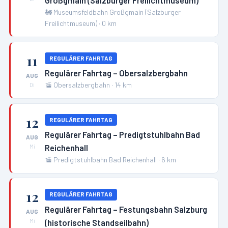
Großgmain (Salzburger Freilichtmuseum)
🚂
Museumsfeldbahn Großgmain (Salzburger
Freilichtmuseum)
·
0
km
11
REGULÄRER FAHRTAG
Regulärer Fahrtag – Obersalzbergbahn
AUG
🚡
Obersalzbergbahn
·
14
km
Di
12
REGULÄRER FAHRTAG
Regulärer Fahrtag – Predigtstuhlbahn Bad
AUG
Reichenhall
Mi
🚡
Predigtstuhlbahn Bad Reichenhall
·
6
km
12
REGULÄRER FAHRTAG
Regulärer Fahrtag – Festungsbahn Salzburg
AUG
(historische Standseilbahn)
Mi