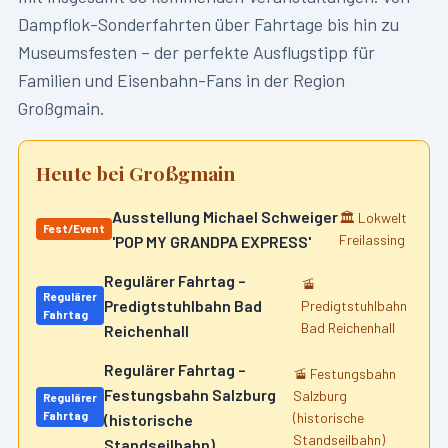
Dampflok-Sonderfahrten über Fahrtage bis hin zu
Museumsfesten – der perfekte Ausflugstipp für
Familien und Eisenbahn-Fans in der Region
Großgmain
.
Heute bei
Großgmain
Ausstellung Michael Schweiger
🏛️
Lokwelt
Fest/Event
Freilassing
'POP MY GRANDPA EXPRESS'
Regulärer Fahrtag –
🚡
Regulärer
Predigtstuhlbahn Bad
Predigtstuhlbahn
Fahrtag
Bad Reichenhall
Reichenhall
Regulärer Fahrtag –
🚡
Festungsbahn
Festungsbahn Salzburg
Salzburg
Regulärer
Fahrtag
(historische
(historische
Standseilbahn)
Standseilbahn)