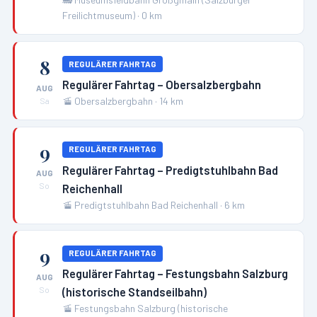
Freilichtmuseum)
·
0
km
8
REGULÄRER FAHRTAG
Regulärer Fahrtag – Obersalzbergbahn
AUG
🚡
Obersalzbergbahn
·
14
km
Sa
9
REGULÄRER FAHRTAG
Regulärer Fahrtag – Predigtstuhlbahn Bad
AUG
Reichenhall
So
🚡
Predigtstuhlbahn Bad Reichenhall
·
6
km
9
REGULÄRER FAHRTAG
Regulärer Fahrtag – Festungsbahn Salzburg
AUG
(historische Standseilbahn)
So
🚡
Festungsbahn Salzburg (historische