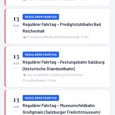
13
REGULÄRER FAHRTAG
Regulärer Fahrtag – Predigtstuhlbahn Bad
AUG
Reichenhall
Do
🚡
Predigtstuhlbahn Bad Reichenhall
·
6
km
13
REGULÄRER FAHRTAG
Regulärer Fahrtag – Festungsbahn Salzburg
AUG
(historische Standseilbahn)
Do
🚡
Festungsbahn Salzburg (historische
Standseilbahn)
·
9
km
13
REGULÄRER FAHRTAG
Regulärer Fahrtag – Museumsfeldbahn
AUG
Großgmain (Salzburger Freilichtmuseum)
Do