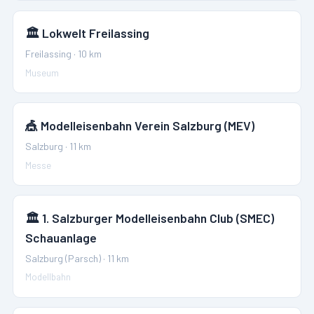
🏛️
Lokwelt Freilassing
Freilassing
·
10
km
Museum
🎪
Modelleisenbahn Verein Salzburg (MEV)
Salzburg
·
11
km
Messe
🏛️
1. Salzburger Modelleisenbahn Club (SMEC)
Schauanlage
Salzburg (Parsch)
·
11
km
Modellbahn