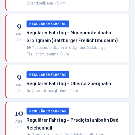
Standseilbahn)
·
9
km
9
REGULÄRER FAHRTAG
Regulärer Fahrtag – Museumsfeldbahn
AUG
Großgmain (Salzburger Freilichtmuseum)
So
🚂
Museumsfeldbahn Großgmain (Salzburger
Freilichtmuseum)
·
0
km
9
REGULÄRER FAHRTAG
Regulärer Fahrtag – Obersalzbergbahn
AUG
🚡
Obersalzbergbahn
·
14
km
So
10
REGULÄRER FAHRTAG
Regulärer Fahrtag – Predigtstuhlbahn Bad
AUG
Reichenhall
Mo
🚡
Predigtstuhlbahn Bad Reichenhall
·
6
km