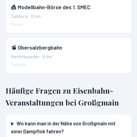
🎪
Modellbahn-Börse des 1. SMEC
Salzburg
·
12
km
Messe
🚡
Obersalzbergbahn
Berchtesgaden
·
14
km
Seilbahn
Häufige Fragen zu Eisenbahn-
Veranstaltungen bei
Großgmain
Wo kann man in der Nähe von Großgmain mit
einer Dampflok fahren?