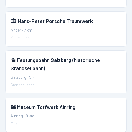
🏛️
Hans-Peter Porsche Traumwerk
Anger
·
7
km
Modellbahn
🚡
Festungsbahn Salzburg (historische
Standseilbahn)
Salzburg
·
9
km
Standseilbahn
🚂
Museum Torfwerk Ainring
Ainring
·
9
km
Feldbahn