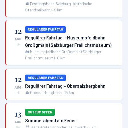
🚡
Festungsbahn Salzburg (historische
Standseilbahn)
·
9
km
12
REGULÄRER FAHRTAG
Regulärer Fahrtag – Museumsfeldbahn
AUG
Großgmain (Salzburger Freilichtmuseum)
Mi
🚂
Museumsfeldbahn Großgmain (Salzburger
Freilichtmuseum)
·
0
km
12
REGULÄRER FAHRTAG
Regulärer Fahrtag – Obersalzbergbahn
AUG
🚡
Obersalzbergbahn
·
14
km
Mi
13
MUSEUM OFFEN
Sommerabend am Feuer
AUG
🏛️
Hans-Peter Porsche Traumwerk
·
7
km
Do