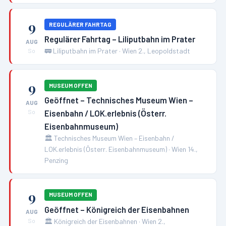
9
REGULÄRER FAHRTAG
Regulärer Fahrtag – Liliputbahn im Prater
AUG
🚃
Liliputbahn im Prater
·
Wien 2., Leopoldstadt
So
9
MUSEUM OFFEN
Geöffnet – Technisches Museum Wien –
AUG
Eisenbahn / LOK.erlebnis (Österr.
So
Eisenbahnmuseum)
🏛️
Technisches Museum Wien – Eisenbahn /
LOK.erlebnis (Österr. Eisenbahnmuseum)
·
Wien 14.,
Penzing
9
MUSEUM OFFEN
Geöffnet – Königreich der Eisenbahnen
AUG
🏛️
Königreich der Eisenbahnen
·
Wien 2.,
So