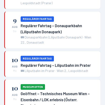
Leopoldstadt (Prater)
9
REGULÄRER FAHRTAG
Regulärer Fahrtag – Donauparkbahn
AUG
(Liliputbahn Donaupark)
So
🚃
Donauparkbahn (Liliputbahn Donaupark)
·
Wien
22., Donaustadt
10
REGULÄRER FAHRTAG
Regulärer Fahrtag – Liliputbahn im Prater
AUG
🚃
Liliputbahn im Prater
·
Wien 2., Leopoldstadt
Mo
10
MUSEUM OFFEN
Geöffnet – Technisches Museum Wien –
AUG
Eisenbahn / LOK.erlebnis (Österr.
Mo