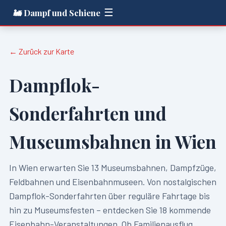
☰
🚂 Dampf und Schiene
← Zurück zur Karte
Dampflok-
Sonderfahrten und
Museumsbahnen in
Wien
In
Wien
erwarten Sie
13
Museumsbahnen, Dampfzüge,
Feldbahnen und Eisenbahnmuseen. Von nostalgischen
Dampflok-Sonderfahrten über reguläre Fahrtage bis
hin zu Museumsfesten – entdecken Sie
18
kommende
Eisenbahn-Veranstaltungen. Ob Familienausflug,