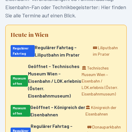
Eisenbahn-Fan oder Technikbegeisterter: Hier finden
Sie alle Termine auf einen Blick.
Heute in
Wien
Regulärer Fahrtag –
🚃
Liliputbahn
Regulärer
Fahrtag
im Prater
Liliputbahn im Prater
Geöffnet – Technisches
🏛️
Technisches
Museum Wien –
Museum Wien –
Museum
Eisenbahn / LOK.erlebnis
Eisenbahn /
offen
LOK.erlebnis (Österr.
(Österr.
Eisenbahnmuseum)
Eisenbahnmuseum)
Geöffnet – Königreich der
🏛️
Königreich der
Museum
offen
Eisenbahnen
Eisenbahnen
Regulärer Fahrtag –
🚃
Donauparkbahn
Regulärer