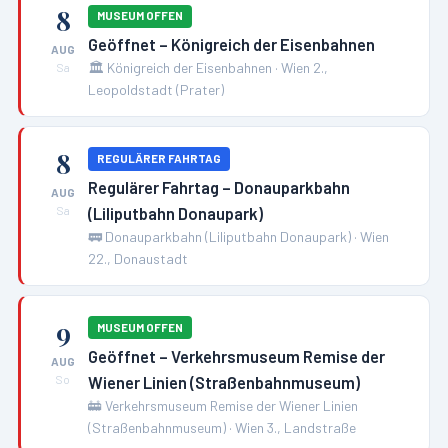
8
MUSEUM OFFEN
Geöffnet – Königreich der Eisenbahnen
AUG
🏛️
Königreich der Eisenbahnen
·
Wien 2.,
Sa
Leopoldstadt (Prater)
8
REGULÄRER FAHRTAG
Regulärer Fahrtag – Donauparkbahn
AUG
(Liliputbahn Donaupark)
Sa
🚃
Donauparkbahn (Liliputbahn Donaupark)
·
Wien
22., Donaustadt
9
MUSEUM OFFEN
Geöffnet – Verkehrsmuseum Remise der
AUG
Wiener Linien (Straßenbahnmuseum)
So
🚋
Verkehrsmuseum Remise der Wiener Linien
(Straßenbahnmuseum)
·
Wien 3., Landstraße