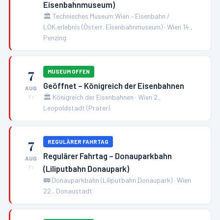
Eisenbahnmuseum)
🏛️
Technisches Museum Wien – Eisenbahn /
LOK.erlebnis (Österr. Eisenbahnmuseum)
·
Wien 14.,
Penzing
7
MUSEUM OFFEN
Geöffnet – Königreich der Eisenbahnen
AUG
🏛️
Königreich der Eisenbahnen
·
Wien 2.,
Fr
Leopoldstadt (Prater)
7
REGULÄRER FAHRTAG
Regulärer Fahrtag – Donauparkbahn
AUG
(Liliputbahn Donaupark)
Fr
🚃
Donauparkbahn (Liliputbahn Donaupark)
·
Wien
22., Donaustadt