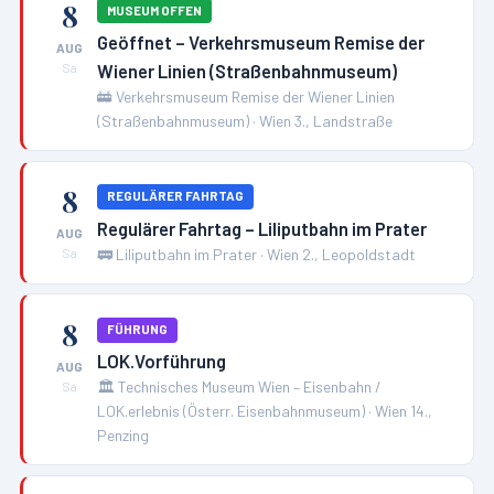
8
MUSEUM OFFEN
Geöffnet – Verkehrsmuseum Remise der
AUG
Wiener Linien (Straßenbahnmuseum)
Sa
🚋
Verkehrsmuseum Remise der Wiener Linien
(Straßenbahnmuseum)
·
Wien 3., Landstraße
8
REGULÄRER FAHRTAG
Regulärer Fahrtag – Liliputbahn im Prater
AUG
🚃
Liliputbahn im Prater
·
Wien 2., Leopoldstadt
Sa
8
FÜHRUNG
LOK.Vorführung
AUG
🏛️
Technisches Museum Wien – Eisenbahn /
Sa
LOK.erlebnis (Österr. Eisenbahnmuseum)
·
Wien 14.,
Penzing