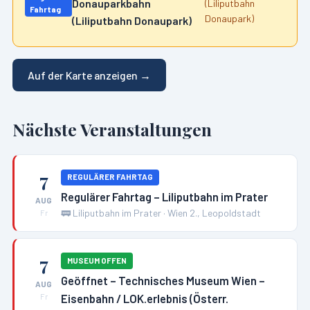
Donauparkbahn
(Liliputbahn
Fahrtag
Donaupark)
(Liliputbahn Donaupark)
Auf der Karte anzeigen →
Nächste Veranstaltungen
7
REGULÄRER FAHRTAG
Regulärer Fahrtag – Liliputbahn im Prater
AUG
🚃
Liliputbahn im Prater
·
Wien 2., Leopoldstadt
Fr
7
MUSEUM OFFEN
Geöffnet – Technisches Museum Wien –
AUG
Eisenbahn / LOK.erlebnis (Österr.
Fr