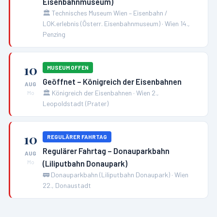
Eisenbahnmuseum)
🏛️
Technisches Museum Wien – Eisenbahn /
LOK.erlebnis (Österr. Eisenbahnmuseum)
·
Wien 14.,
Penzing
10
MUSEUM OFFEN
Geöffnet – Königreich der Eisenbahnen
AUG
🏛️
Königreich der Eisenbahnen
·
Wien 2.,
Mo
Leopoldstadt (Prater)
10
REGULÄRER FAHRTAG
Regulärer Fahrtag – Donauparkbahn
AUG
(Liliputbahn Donaupark)
Mo
🚃
Donauparkbahn (Liliputbahn Donaupark)
·
Wien
22., Donaustadt