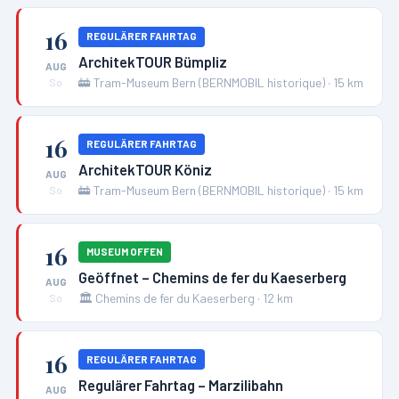
16
REGULÄRER FAHRTAG
ArchitekTOUR Bümpliz
AUG
🚋
Tram-Museum Bern (BERNMOBIL historique)
·
15
km
So
16
REGULÄRER FAHRTAG
ArchitekTOUR Köniz
AUG
🚋
Tram-Museum Bern (BERNMOBIL historique)
·
15
km
So
16
MUSEUM OFFEN
Geöffnet – Chemins de fer du Kaeserberg
AUG
🏛️
Chemins de fer du Kaeserberg
·
12
km
So
16
REGULÄRER FAHRTAG
Regulärer Fahrtag – Marzilibahn
AUG