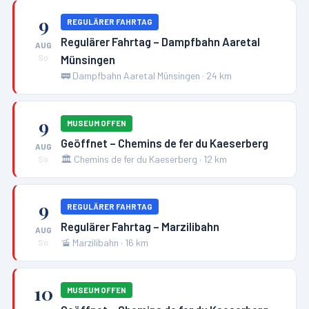
9
REGULÄRER FAHRTAG
Regulärer Fahrtag – Dampfbahn Aaretal
AUG
Münsingen
So
🚃
Dampfbahn Aaretal Münsingen
·
24
km
9
MUSEUM OFFEN
Geöffnet – Chemins de fer du Kaeserberg
AUG
🏛️
Chemins de fer du Kaeserberg
·
12
km
So
9
REGULÄRER FAHRTAG
Regulärer Fahrtag – Marzilibahn
AUG
🚡
Marzilibahn
·
16
km
So
10
MUSEUM OFFEN