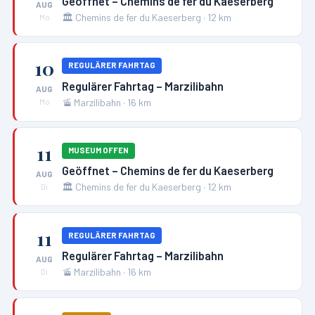
Geöffnet – Chemins de fer du Kaeserberg
AUG
🏛️
Chemins de fer du Kaeserberg
·
12
km
Mo
10
REGULÄRER FAHRTAG
Regulärer Fahrtag – Marzilibahn
AUG
🚡
Marzilibahn
·
16
km
Mo
11
MUSEUM OFFEN
Geöffnet – Chemins de fer du Kaeserberg
AUG
🏛️
Chemins de fer du Kaeserberg
·
12
km
Di
11
REGULÄRER FAHRTAG
Regulärer Fahrtag – Marzilibahn
AUG
🚡
Marzilibahn
·
16
km
Di