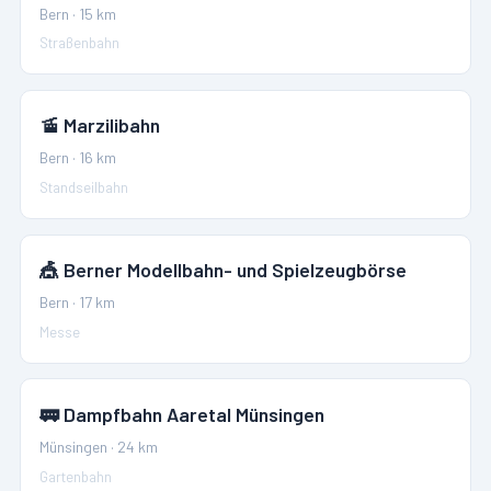
Bern
·
15
km
Straßenbahn
🚡
Marzilibahn
Bern
·
16
km
Standseilbahn
🎪
Berner Modellbahn- und Spielzeugbörse
Bern
·
17
km
Messe
🚃
Dampfbahn Aaretal Münsingen
Münsingen
·
24
km
Gartenbahn