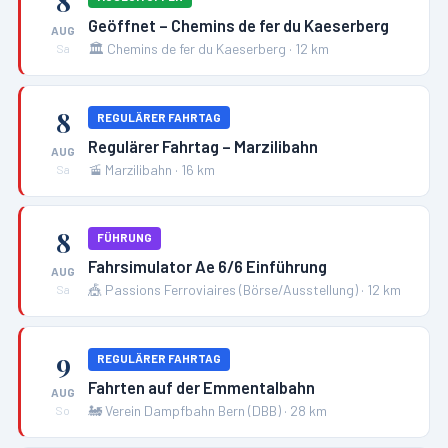
8
Geöffnet – Chemins de fer du Kaeserberg
AUG
🏛️
Chemins de fer du Kaeserberg
·
12
km
Sa
8
REGULÄRER FAHRTAG
Regulärer Fahrtag – Marzilibahn
AUG
🚡
Marzilibahn
·
16
km
Sa
8
FÜHRUNG
Fahrsimulator Ae 6/6 Einführung
AUG
🎪
Passions Ferroviaires (Börse/Ausstellung)
·
12
km
Sa
9
REGULÄRER FAHRTAG
Fahrten auf der Emmentalbahn
AUG
🚂
Verein Dampfbahn Bern (DBB)
·
28
km
So