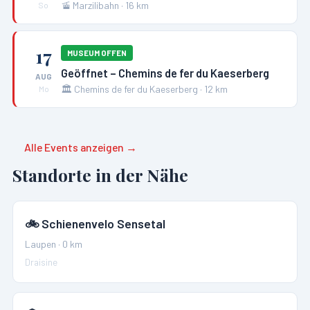
🚡
Marzilibahn
·
16
km
So
17
MUSEUM OFFEN
Geöffnet – Chemins de fer du Kaeserberg
AUG
🏛️
Chemins de fer du Kaeserberg
·
12
km
Mo
Alle Events anzeigen →
Standorte in der Nähe
🚲
Schienenvelo Sensetal
Laupen
·
0
km
Draisine