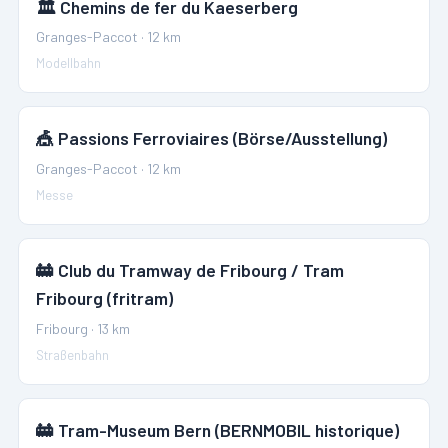
🏛️
Chemins de fer du Kaeserberg
Granges-Paccot
·
12
km
Modellbahn
🎪
Passions Ferroviaires (Börse/Ausstellung)
Granges-Paccot
·
12
km
Messe
🚋
Club du Tramway de Fribourg / Tram
Fribourg (fritram)
Fribourg
·
13
km
Straßenbahn
🚋
Tram-Museum Bern (BERNMOBIL historique)