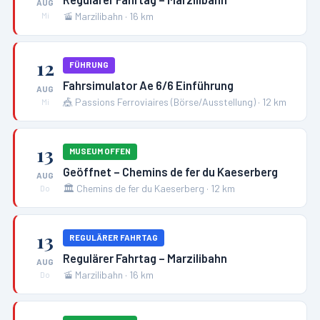
AUG
🚡
Marzilibahn
·
16
km
Mi
12
FÜHRUNG
Fahrsimulator Ae 6/6 Einführung
AUG
🎪
Passions Ferroviaires (Börse/Ausstellung)
·
12
km
Mi
13
MUSEUM OFFEN
Geöffnet – Chemins de fer du Kaeserberg
AUG
🏛️
Chemins de fer du Kaeserberg
·
12
km
Do
13
REGULÄRER FAHRTAG
Regulärer Fahrtag – Marzilibahn
AUG
🚡
Marzilibahn
·
16
km
Do