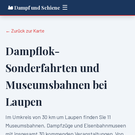
☰
🚂 Dampf und Schiene
← Zurück zur Karte
Dampflok-
Sonderfahrten und
Museumsbahnen bei
Laupen
Im Umkreis von
30
km um
Laupen
finden Sie
11
Museumsbahnen, Dampfzüge und Eisenbahnmuseen
mit insgesamt
30
kommenden Veranstaltungen. Von