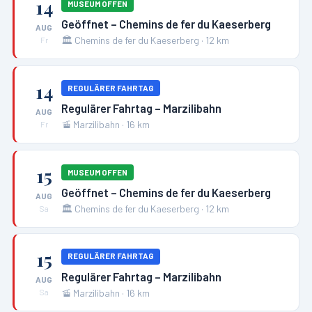
14
MUSEUM OFFEN
Geöffnet – Chemins de fer du Kaeserberg
AUG
🏛️
Chemins de fer du Kaeserberg
·
12
km
Fr
14
REGULÄRER FAHRTAG
Regulärer Fahrtag – Marzilibahn
AUG
🚡
Marzilibahn
·
16
km
Fr
15
MUSEUM OFFEN
Geöffnet – Chemins de fer du Kaeserberg
AUG
🏛️
Chemins de fer du Kaeserberg
·
12
km
Sa
15
REGULÄRER FAHRTAG
Regulärer Fahrtag – Marzilibahn
AUG
🚡
Marzilibahn
·
16
km
Sa