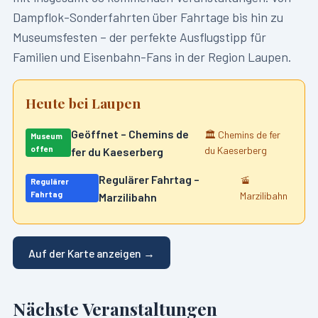
Dampflok-Sonderfahrten über Fahrtage bis hin zu
Museumsfesten – der perfekte Ausflugstipp für
Familien und Eisenbahn-Fans in der Region
Laupen
.
Heute bei
Laupen
Geöffnet – Chemins de
🏛️
Chemins de fer
Museum
offen
du Kaeserberg
fer du Kaeserberg
Regulärer Fahrtag –
🚡
Regulärer
Fahrtag
Marzilibahn
Marzilibahn
Auf der Karte anzeigen →
Nächste Veranstaltungen