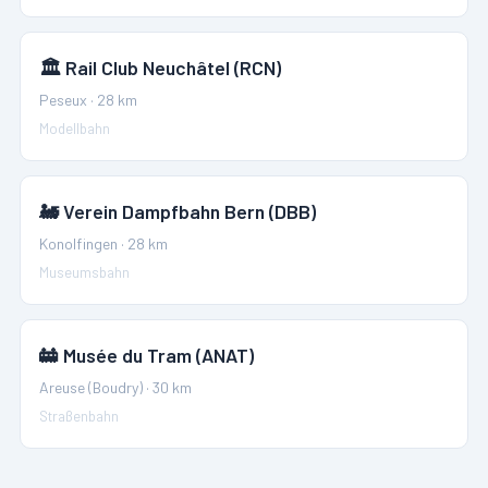
🏛️
Rail Club Neuchâtel (RCN)
Peseux
·
28
km
Modellbahn
🚂
Verein Dampfbahn Bern (DBB)
Konolfingen
·
28
km
Museumsbahn
🚋
Musée du Tram (ANAT)
Areuse (Boudry)
·
30
km
Straßenbahn