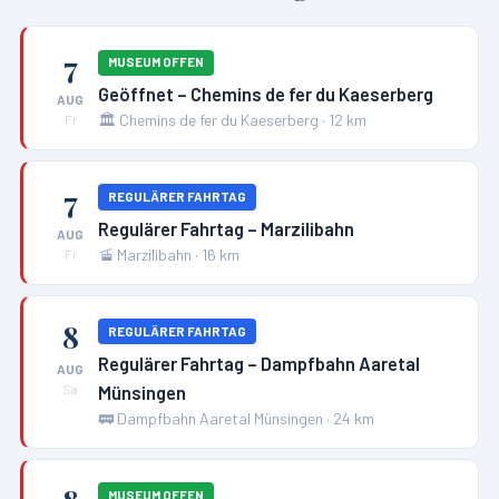
7
MUSEUM OFFEN
Geöffnet – Chemins de fer du Kaeserberg
AUG
🏛️
Chemins de fer du Kaeserberg
·
12
km
Fr
7
REGULÄRER FAHRTAG
Regulärer Fahrtag – Marzilibahn
AUG
🚡
Marzilibahn
·
16
km
Fr
8
REGULÄRER FAHRTAG
Regulärer Fahrtag – Dampfbahn Aaretal
AUG
Münsingen
Sa
🚃
Dampfbahn Aaretal Münsingen
·
24
km
MUSEUM OFFEN