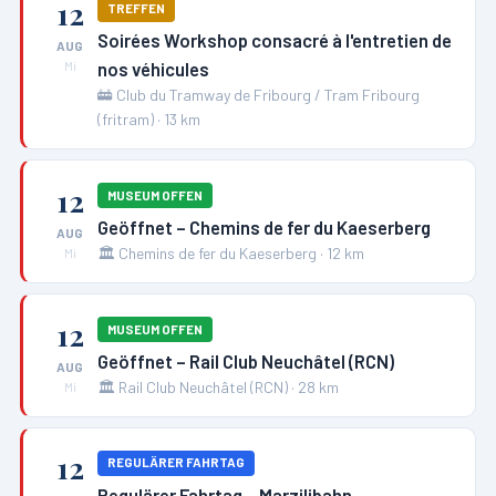
12
TREFFEN
Soirées Workshop consacré à l'entretien de
AUG
nos véhicules
Mi
🚋
Club du Tramway de Fribourg / Tram Fribourg
(fritram)
·
13
km
12
MUSEUM OFFEN
Geöffnet – Chemins de fer du Kaeserberg
AUG
🏛️
Chemins de fer du Kaeserberg
·
12
km
Mi
12
MUSEUM OFFEN
Geöffnet – Rail Club Neuchâtel (RCN)
AUG
🏛️
Rail Club Neuchâtel (RCN)
·
28
km
Mi
12
REGULÄRER FAHRTAG
Regulärer Fahrtag – Marzilibahn