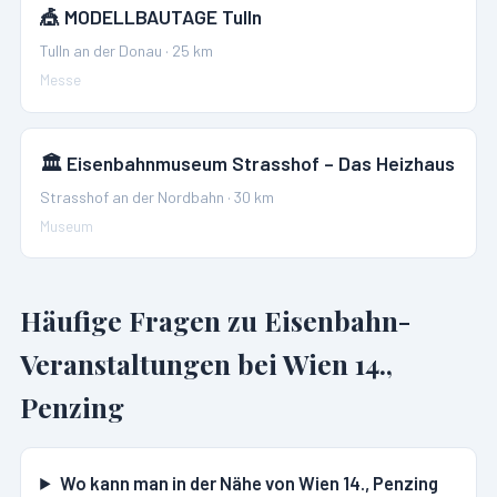
🎪
MODELLBAUTAGE Tulln
Tulln an der Donau
·
25
km
Messe
🏛️
Eisenbahnmuseum Strasshof – Das Heizhaus
Strasshof an der Nordbahn
·
30
km
Museum
Häufige Fragen zu Eisenbahn-
Veranstaltungen bei
Wien 14.,
Penzing
Wo kann man in der Nähe von Wien 14., Penzing