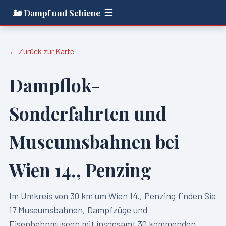
☰
🚂 Dampf und Schiene
← Zurück zur Karte
Dampflok-
Sonderfahrten und
Museumsbahnen bei
Wien 14., Penzing
Im Umkreis von
30
km um
Wien 14., Penzing
finden Sie
17
Museumsbahnen, Dampfzüge und
Eisenbahnmuseen mit insgesamt
30
kommenden