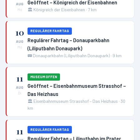
Geöffnet – Königreich der Eisenbahnen
AUG
🏛️
Königreich der Eisenbahnen
·
7
km
Mo
10
REGULÄRER FAHRTAG
Regulärer Fahrtag – Donauparkbahn
AUG
(Liliputbahn Donaupark)
Mo
🚃
Donauparkbahn (Liliputbahn Donaupark)
·
9
km
11
MUSEUM OFFEN
Geöffnet – Eisenbahnmuseum Strasshof –
AUG
Das Heizhaus
Di
🏛️
Eisenbahnmuseum Strasshof – Das Heizhaus
·
30
km
11
REGULÄRER FAHRTAG
Regulärer Fahrtag – Liliputbahn im Prater