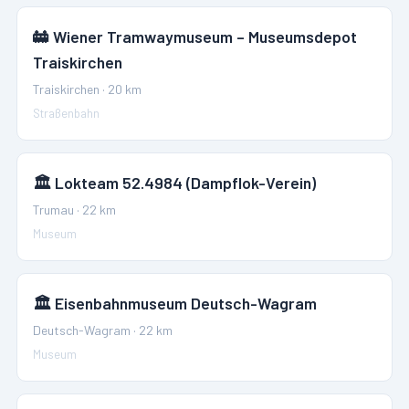
🚋
Wiener Tramwaymuseum – Museumsdepot
Traiskirchen
Traiskirchen
·
20
km
Straßenbahn
🏛️
Lokteam 52.4984 (Dampflok-Verein)
Trumau
·
22
km
Museum
🏛️
Eisenbahnmuseum Deutsch-Wagram
Deutsch-Wagram
·
22
km
Museum