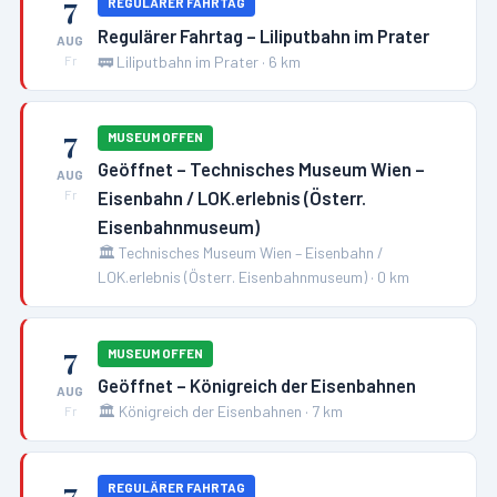
7
REGULÄRER FAHRTAG
Regulärer Fahrtag – Liliputbahn im Prater
AUG
🚃
Liliputbahn im Prater
·
6
km
Fr
7
MUSEUM OFFEN
Geöffnet – Technisches Museum Wien –
AUG
Eisenbahn / LOK.erlebnis (Österr.
Fr
Eisenbahnmuseum)
🏛️
Technisches Museum Wien – Eisenbahn /
LOK.erlebnis (Österr. Eisenbahnmuseum)
·
0
km
7
MUSEUM OFFEN
Geöffnet – Königreich der Eisenbahnen
AUG
🏛️
Königreich der Eisenbahnen
·
7
km
Fr
7
REGULÄRER FAHRTAG