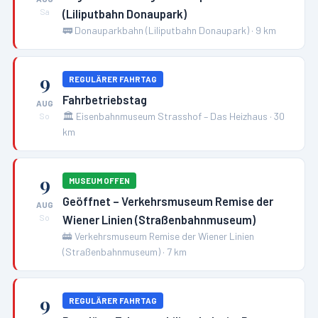
(Liliputbahn Donaupark)
Sa
🚃
Donauparkbahn (Liliputbahn Donaupark)
·
9
km
9
REGULÄRER FAHRTAG
Fahrbetriebstag
AUG
🏛️
Eisenbahnmuseum Strasshof – Das Heizhaus
·
30
So
km
9
MUSEUM OFFEN
Geöffnet – Verkehrsmuseum Remise der
AUG
Wiener Linien (Straßenbahnmuseum)
So
🚋
Verkehrsmuseum Remise der Wiener Linien
(Straßenbahnmuseum)
·
7
km
9
REGULÄRER FAHRTAG