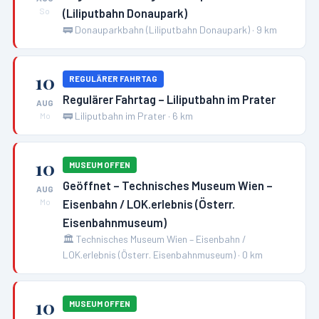
(Liliputbahn Donaupark)
So
🚃
Donauparkbahn (Liliputbahn Donaupark)
·
9
km
10
REGULÄRER FAHRTAG
Regulärer Fahrtag – Liliputbahn im Prater
AUG
🚃
Liliputbahn im Prater
·
6
km
Mo
10
MUSEUM OFFEN
Geöffnet – Technisches Museum Wien –
AUG
Eisenbahn / LOK.erlebnis (Österr.
Mo
Eisenbahnmuseum)
🏛️
Technisches Museum Wien – Eisenbahn /
LOK.erlebnis (Österr. Eisenbahnmuseum)
·
0
km
10
MUSEUM OFFEN