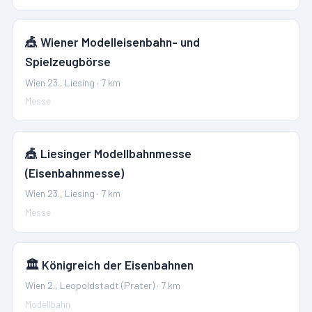
🎪
Wiener Modelleisenbahn- und
Spielzeugbörse
Wien 23., Liesing
·
7
km
Messe
🎪
Liesinger Modellbahnmesse
(Eisenbahnmesse)
Wien 23., Liesing
·
7
km
Messe
🏛️
Königreich der Eisenbahnen
Wien 2., Leopoldstadt (Prater)
·
7
km
Modellbahn