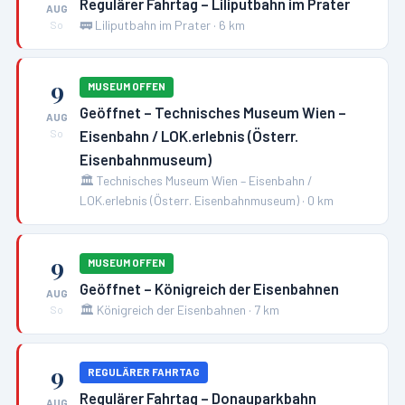
Regulärer Fahrtag – Liliputbahn im Prater
AUG
🚃
Liliputbahn im Prater
·
6
km
So
9
MUSEUM OFFEN
Geöffnet – Technisches Museum Wien –
AUG
Eisenbahn / LOK.erlebnis (Österr.
So
Eisenbahnmuseum)
🏛️
Technisches Museum Wien – Eisenbahn /
LOK.erlebnis (Österr. Eisenbahnmuseum)
·
0
km
9
MUSEUM OFFEN
Geöffnet – Königreich der Eisenbahnen
AUG
🏛️
Königreich der Eisenbahnen
·
7
km
So
9
REGULÄRER FAHRTAG
Regulärer Fahrtag – Donauparkbahn
AUG