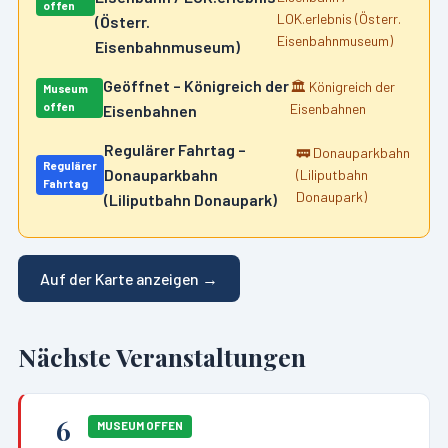
offen
LOK.erlebnis (Österr.
(Österr.
Eisenbahnmuseum)
Eisenbahnmuseum)
Geöffnet – Königreich der
🏛️
Königreich der
Museum
offen
Eisenbahnen
Eisenbahnen
Regulärer Fahrtag –
🚃
Donauparkbahn
Regulärer
Donauparkbahn
(Liliputbahn
Fahrtag
Donaupark)
(Liliputbahn Donaupark)
Auf der Karte anzeigen →
Nächste Veranstaltungen
6
MUSEUM OFFEN