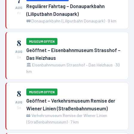
Regulärer Fahrtag – Donauparkbahn
AUG
(Liliputbahn Donaupark)
Fr
🚃
Donauparkbahn (Liliputbahn Donaupark)
·
9
km
8
MUSEUM OFFEN
Geöffnet – Eisenbahnmuseum Strasshof –
AUG
Das Heizhaus
Sa
🏛️
Eisenbahnmuseum Strasshof – Das Heizhaus
·
30
km
8
MUSEUM OFFEN
Geöffnet – Verkehrsmuseum Remise der
AUG
Wiener Linien (Straßenbahnmuseum)
Sa
🚋
Verkehrsmuseum Remise der Wiener Linien
(Straßenbahnmuseum)
·
7
km