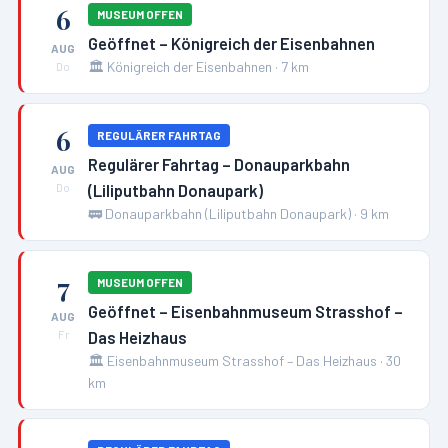
6
MUSEUM OFFEN
Geöffnet – Königreich der Eisenbahnen
AUG
🏛️
Königreich der Eisenbahnen
·
7
km
Do
6
REGULÄRER FAHRTAG
Regulärer Fahrtag – Donauparkbahn
AUG
(Liliputbahn Donaupark)
Do
🚃
Donauparkbahn (Liliputbahn Donaupark)
·
9
km
7
MUSEUM OFFEN
Geöffnet – Eisenbahnmuseum Strasshof –
AUG
Das Heizhaus
Fr
🏛️
Eisenbahnmuseum Strasshof – Das Heizhaus
·
30
km