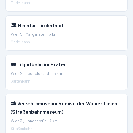
Modellbahn
🏛️
Miniatur Tirolerland
Wien 5., Margareten
·
3
km
Modellbahn
🚃
Liliputbahn im Prater
Wien 2., Leopoldstadt
·
6
km
Gartenbahn
🚋
Verkehrsmuseum Remise der Wiener Linien
(Straßenbahnmuseum)
Wien 3., Landstraße
·
7
km
Straßenbahn