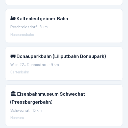
🚂
Kaltenleutgebner Bahn
Perchtoldsdorf
·
8
km
Museumsbahn
🚃
Donauparkbahn (Liliputbahn Donaupark)
Wien 22., Donaustadt
·
9
km
Gartenbahn
🏛️
Eisenbahnmuseum Schwechat
(Pressburgerbahn)
Schwechat
·
13
km
Museum