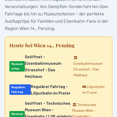
Veranstaltungen. Von Dampflok-Sonderfahrten über
Fahrtage bis hin zu Museumsfesten – der perfekte
Ausflugstipp für Familien und Eisenbahn-Fans in der
Region
Wien 14., Penzing
.
Heute bei
Wien 14., Penzing
Geöffnet –
🏛️
Eisenbahnmuseum
Eisenbahnmuseum
Museum
offen
Strasshof – Das
Strasshof – Das
Heizhaus
Heizhaus
Regulärer Fahrtag –
🚃
Liliputbahn
Regulärer
Fahrtag
im Prater
Liliputbahn im Prater
Geöffnet – Technisches
🏛️
Technisches
Museum Wien –
Museum Wien –
Museum
Eisenbahn / LOK.erlebnis
Eisenbahn /