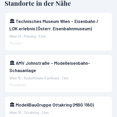
Standorte in der Nähe
🏛️
Technisches Museum Wien – Eisenbahn /
LOK.erlebnis (Österr. Eisenbahnmuseum)
Wien 14., Penzing
·
0
km
Museum
🏛️
AMV Johnstraße – Modelleisenbahn-
Schauanlage
Wien 15., Rudolfsheim-Fünfhaus
·
1
km
Modellbahn
🏛️
ModellBauGruppe Ottakring (MBG 1160)
Wien 16., Ottakring
·
3
km