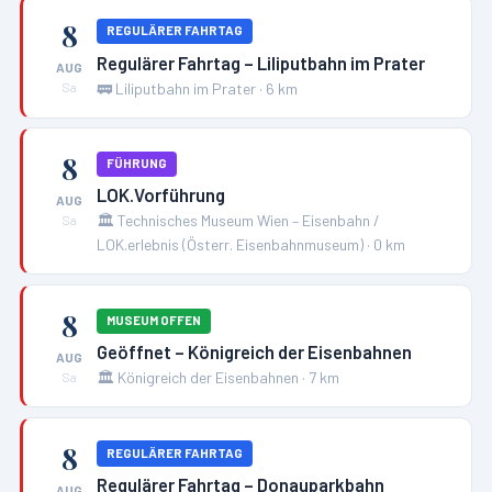
8
REGULÄRER FAHRTAG
Regulärer Fahrtag – Liliputbahn im Prater
AUG
🚃
Liliputbahn im Prater
·
6
km
Sa
8
FÜHRUNG
LOK.Vorführung
AUG
🏛️
Technisches Museum Wien – Eisenbahn /
Sa
LOK.erlebnis (Österr. Eisenbahnmuseum)
·
0
km
8
MUSEUM OFFEN
Geöffnet – Königreich der Eisenbahnen
AUG
🏛️
Königreich der Eisenbahnen
·
7
km
Sa
8
REGULÄRER FAHRTAG
Regulärer Fahrtag – Donauparkbahn
AUG