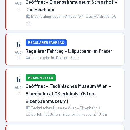
Geöffnet – Eisenbahnmuseum Strasshof –
AUG
Das Heizhaus
Do
🏛️
Eisenbahnmuseum Strasshof – Das Heizhaus
·
30
km
6
REGULÄRER FAHRTAG
Regulärer Fahrtag – Liliputbahn im Prater
AUG
🚃
Liliputbahn im Prater
·
6
km
Do
6
MUSEUM OFFEN
Geöffnet – Technisches Museum Wien –
AUG
Eisenbahn / LOK.erlebnis (Österr.
Do
Eisenbahnmuseum)
🏛️
Technisches Museum Wien – Eisenbahn /
LOK.erlebnis (Österr. Eisenbahnmuseum)
·
0
km