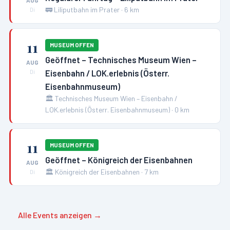
AUG
🚃
Liliputbahn im Prater
·
6
km
Di
11
MUSEUM OFFEN
Geöffnet – Technisches Museum Wien –
AUG
Eisenbahn / LOK.erlebnis (Österr.
Di
Eisenbahnmuseum)
🏛️
Technisches Museum Wien – Eisenbahn /
LOK.erlebnis (Österr. Eisenbahnmuseum)
·
0
km
11
MUSEUM OFFEN
Geöffnet – Königreich der Eisenbahnen
AUG
🏛️
Königreich der Eisenbahnen
·
7
km
Di
Alle Events anzeigen →