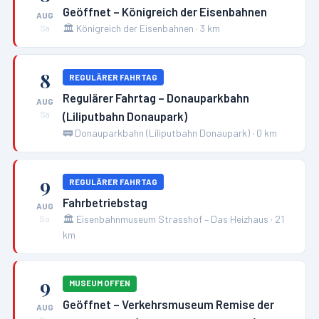
Geöffnet – Königreich der Eisenbahnen
AUG
🏛️
Königreich der Eisenbahnen
·
3
km
Sa
8
REGULÄRER FAHRTAG
Regulärer Fahrtag – Donauparkbahn
AUG
(Liliputbahn Donaupark)
Sa
🚃
Donauparkbahn (Liliputbahn Donaupark)
·
0
km
9
REGULÄRER FAHRTAG
Fahrbetriebstag
AUG
🏛️
Eisenbahnmuseum Strasshof – Das Heizhaus
·
21
So
km
9
MUSEUM OFFEN
Geöffnet – Verkehrsmuseum Remise der
AUG