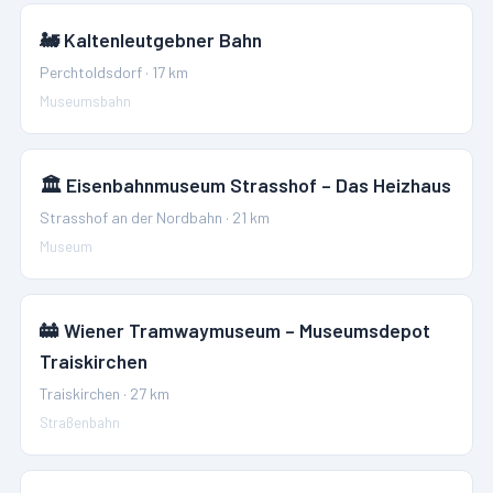
🚂
Kaltenleutgebner Bahn
Perchtoldsdorf
·
17
km
Museumsbahn
🏛️
Eisenbahnmuseum Strasshof – Das Heizhaus
Strasshof an der Nordbahn
·
21
km
Museum
🚋
Wiener Tramwaymuseum – Museumsdepot
Traiskirchen
Traiskirchen
·
27
km
Straßenbahn