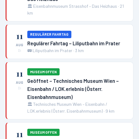
🏛️
Eisenbahnmuseum Strasshof – Das Heizhaus
·
21
km
11
REGULÄRER FAHRTAG
Regulärer Fahrtag – Liliputbahn im Prater
AUG
🚃
Liliputbahn im Prater
·
3
km
Di
11
MUSEUM OFFEN
Geöffnet – Technisches Museum Wien –
AUG
Eisenbahn / LOK.erlebnis (Österr.
Di
Eisenbahnmuseum)
🏛️
Technisches Museum Wien – Eisenbahn /
LOK.erlebnis (Österr. Eisenbahnmuseum)
·
9
km
11
MUSEUM OFFEN