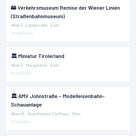
🚋
Verkehrsmuseum Remise der Wiener Linien
(Straßenbahnmuseum)
Wien 3., Landstraße
·
5
km
Straßenbahn
🏛️
Miniatur Tirolerland
Wien 5., Margareten
·
6
km
Modellbahn
🏛️
AMV Johnstraße – Modelleisenbahn-
Schauanlage
Wien 15., Rudolfsheim-Fünfhaus
·
9
km
Modellbahn