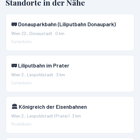
Standorte in der Nähe
🚃
Donauparkbahn (Liliputbahn Donaupark)
Wien 22., Donaustadt
·
0
km
Gartenbahn
🚃
Liliputbahn im Prater
Wien 2., Leopoldstadt
·
3
km
Gartenbahn
🏛️
Königreich der Eisenbahnen
Wien 2., Leopoldstadt (Prater)
·
3
km
Modellbahn