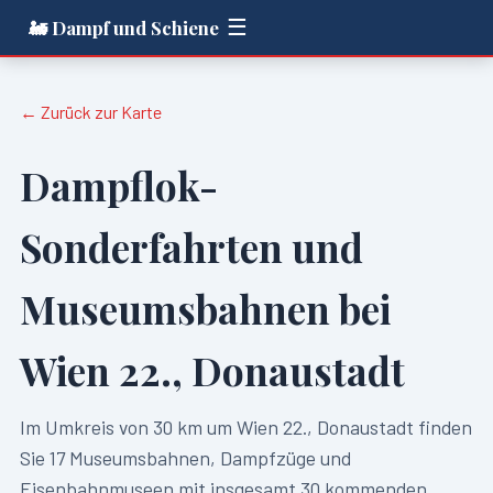
☰
🚂 Dampf und Schiene
← Zurück zur Karte
Dampflok-
Sonderfahrten und
Museumsbahnen bei
Wien 22., Donaustadt
Im Umkreis von
30
km um
Wien 22., Donaustadt
finden
Sie
17
Museumsbahnen, Dampfzüge und
Eisenbahnmuseen mit insgesamt
30
kommenden