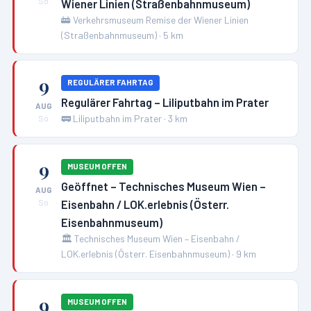
Wiener Linien (Straßenbahnmuseum)
So
🚋
Verkehrsmuseum Remise der Wiener Linien
(Straßenbahnmuseum)
·
5
km
9
REGULÄRER FAHRTAG
Regulärer Fahrtag – Liliputbahn im Prater
AUG
🚃
Liliputbahn im Prater
·
3
km
So
9
MUSEUM OFFEN
Geöffnet – Technisches Museum Wien –
AUG
Eisenbahn / LOK.erlebnis (Österr.
So
Eisenbahnmuseum)
🏛️
Technisches Museum Wien – Eisenbahn /
LOK.erlebnis (Österr. Eisenbahnmuseum)
·
9
km
9
MUSEUM OFFEN