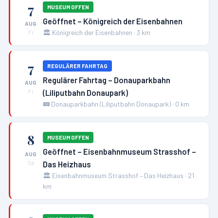
7
MUSEUM OFFEN
Geöffnet – Königreich der Eisenbahnen
AUG
🏛️
Königreich der Eisenbahnen
·
3
km
Fr
7
REGULÄRER FAHRTAG
Regulärer Fahrtag – Donauparkbahn
AUG
(Liliputbahn Donaupark)
Fr
🚃
Donauparkbahn (Liliputbahn Donaupark)
·
0
km
8
MUSEUM OFFEN
Geöffnet – Eisenbahnmuseum Strasshof –
AUG
Das Heizhaus
Sa
🏛️
Eisenbahnmuseum Strasshof – Das Heizhaus
·
21
km