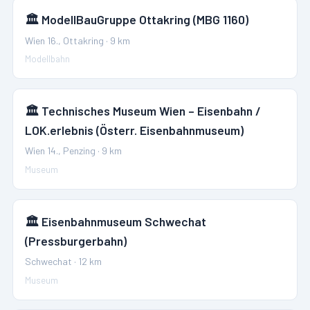
🏛️
ModellBauGruppe Ottakring (MBG 1160)
Wien 16., Ottakring
·
9
km
Modellbahn
🏛️
Technisches Museum Wien – Eisenbahn /
LOK.erlebnis (Österr. Eisenbahnmuseum)
Wien 14., Penzing
·
9
km
Museum
🏛️
Eisenbahnmuseum Schwechat
(Pressburgerbahn)
Schwechat
·
12
km
Museum