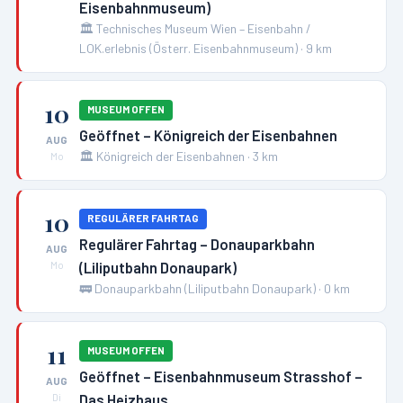
Eisenbahnmuseum)
🏛️
Technisches Museum Wien – Eisenbahn /
LOK.erlebnis (Österr. Eisenbahnmuseum)
·
9
km
10
MUSEUM OFFEN
Geöffnet – Königreich der Eisenbahnen
AUG
🏛️
Königreich der Eisenbahnen
·
3
km
Mo
10
REGULÄRER FAHRTAG
Regulärer Fahrtag – Donauparkbahn
AUG
(Liliputbahn Donaupark)
Mo
🚃
Donauparkbahn (Liliputbahn Donaupark)
·
0
km
11
MUSEUM OFFEN
Geöffnet – Eisenbahnmuseum Strasshof –
AUG
Das Heizhaus
Di