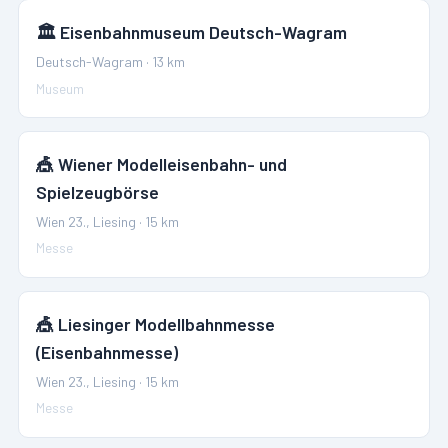
🏛️
Eisenbahnmuseum Deutsch-Wagram
Deutsch-Wagram
·
13
km
Museum
🎪
Wiener Modelleisenbahn- und
Spielzeugbörse
Wien 23., Liesing
·
15
km
Messe
🎪
Liesinger Modellbahnmesse
(Eisenbahnmesse)
Wien 23., Liesing
·
15
km
Messe