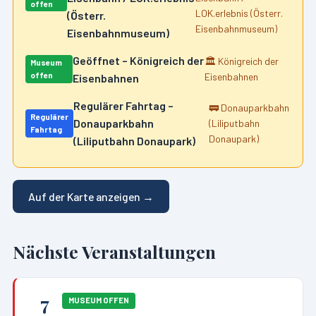
offen
LOK.erlebnis (Österr.
(Österr.
Eisenbahnmuseum)
Eisenbahnmuseum)
Geöffnet – Königreich der
🏛️
Königreich der
Museum
offen
Eisenbahnen
Eisenbahnen
Regulärer Fahrtag –
🚃
Donauparkbahn
Regulärer
Donauparkbahn
(Liliputbahn
Fahrtag
Donaupark)
(Liliputbahn Donaupark)
Auf der Karte anzeigen →
Nächste Veranstaltungen
7
MUSEUM OFFEN