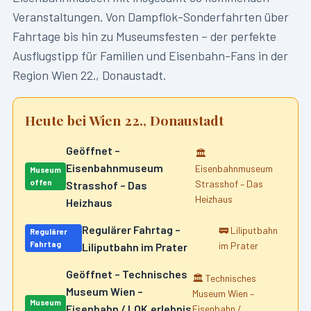
Veranstaltungen. Von Dampflok-Sonderfahrten über
Fahrtage bis hin zu Museumsfesten – der perfekte
Ausflugstipp für Familien und Eisenbahn-Fans in der
Region
Wien 22., Donaustadt
.
Heute bei
Wien 22., Donaustadt
Geöffnet –
🏛️
Eisenbahnmuseum
Eisenbahnmuseum
Museum
offen
Strasshof – Das
Strasshof – Das
Heizhaus
Heizhaus
Regulärer Fahrtag –
🚃
Liliputbahn
Regulärer
Fahrtag
im Prater
Liliputbahn im Prater
Geöffnet – Technisches
🏛️
Technisches
Museum Wien –
Museum Wien –
Museum
Eisenbahn / LOK.erlebnis
Eisenbahn /