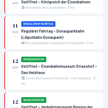
Geöffnet – Königreich der Eisenbahnen
AUG
🏛️
Königreich der Eisenbahnen
·
3
km
Di
11
REGULÄRER FAHRTAG
Regulärer Fahrtag – Donauparkbahn
AUG
(Liliputbahn Donaupark)
Di
🚃
Donauparkbahn (Liliputbahn Donaupark)
·
0
km
12
MUSEUM OFFEN
Geöffnet – Eisenbahnmuseum Strasshof –
AUG
Das Heizhaus
Mi
🏛️
Eisenbahnmuseum Strasshof – Das Heizhaus
·
21
km
12
MUSEUM OFFEN
Geöffnet – Verkehrsmuseum Remise der