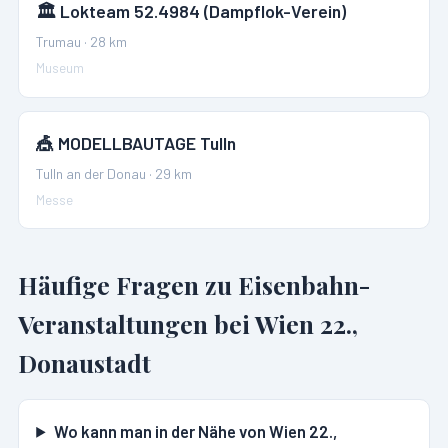
🏛️
Lokteam 52.4984 (Dampflok-Verein)
Trumau
·
28
km
Museum
🎪
MODELLBAUTAGE Tulln
Tulln an der Donau
·
29
km
Messe
Häufige Fragen zu Eisenbahn-
Veranstaltungen bei
Wien 22.,
Donaustadt
Wo kann man in der Nähe von Wien 22.,