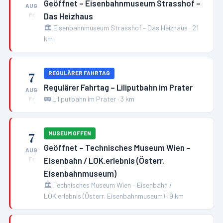
Geöffnet – Eisenbahnmuseum Strasshof –
AUG
Das Heizhaus
Fr
🏛️
Eisenbahnmuseum Strasshof – Das Heizhaus
·
21
km
7
REGULÄRER FAHRTAG
Regulärer Fahrtag – Liliputbahn im Prater
AUG
🚃
Liliputbahn im Prater
·
3
km
Fr
7
MUSEUM OFFEN
Geöffnet – Technisches Museum Wien –
AUG
Eisenbahn / LOK.erlebnis (Österr.
Fr
Eisenbahnmuseum)
🏛️
Technisches Museum Wien – Eisenbahn /
LOK.erlebnis (Österr. Eisenbahnmuseum)
·
9
km