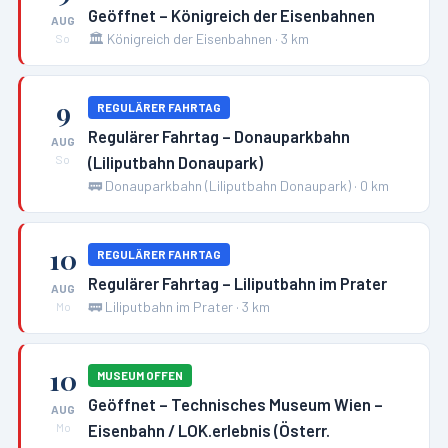
Geöffnet – Königreich der Eisenbahnen
AUG
🏛️
Königreich der Eisenbahnen
·
3
km
So
9
REGULÄRER FAHRTAG
Regulärer Fahrtag – Donauparkbahn
AUG
(Liliputbahn Donaupark)
So
🚃
Donauparkbahn (Liliputbahn Donaupark)
·
0
km
10
REGULÄRER FAHRTAG
Regulärer Fahrtag – Liliputbahn im Prater
AUG
🚃
Liliputbahn im Prater
·
3
km
Mo
10
MUSEUM OFFEN
Geöffnet – Technisches Museum Wien –
AUG
Eisenbahn / LOK.erlebnis (Österr.
Mo