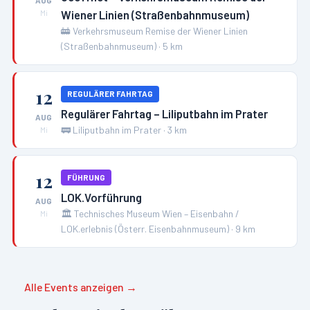
AUG
Wiener Linien (Straßenbahnmuseum)
Mi
🚋
Verkehrsmuseum Remise der Wiener Linien
(Straßenbahnmuseum)
·
5
km
12
REGULÄRER FAHRTAG
Regulärer Fahrtag – Liliputbahn im Prater
AUG
🚃
Liliputbahn im Prater
·
3
km
Mi
12
FÜHRUNG
LOK.Vorführung
AUG
🏛️
Technisches Museum Wien – Eisenbahn /
Mi
LOK.erlebnis (Österr. Eisenbahnmuseum)
·
9
km
Alle Events anzeigen →