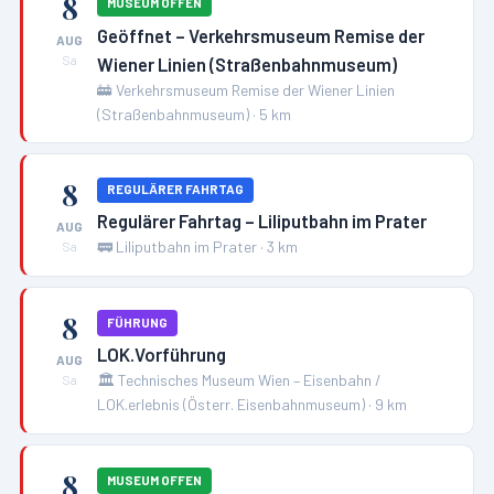
8
MUSEUM OFFEN
Geöffnet – Verkehrsmuseum Remise der
AUG
Wiener Linien (Straßenbahnmuseum)
Sa
🚋
Verkehrsmuseum Remise der Wiener Linien
(Straßenbahnmuseum)
·
5
km
8
REGULÄRER FAHRTAG
Regulärer Fahrtag – Liliputbahn im Prater
AUG
🚃
Liliputbahn im Prater
·
3
km
Sa
8
FÜHRUNG
LOK.Vorführung
AUG
🏛️
Technisches Museum Wien – Eisenbahn /
Sa
LOK.erlebnis (Österr. Eisenbahnmuseum)
·
9
km
8
MUSEUM OFFEN