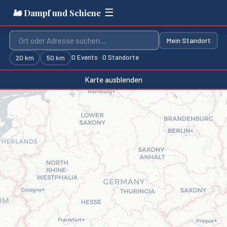
☰
🚂 Dampf und Schiene
Mein Standort
0
Events ·
0
Standorte
20
km
50
km
Karte ausblenden