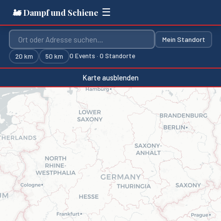
☰
🚂 Dampf und Schiene
Mein Standort
0
Events ·
0
Standorte
20
km
50
km
Karte ausblenden