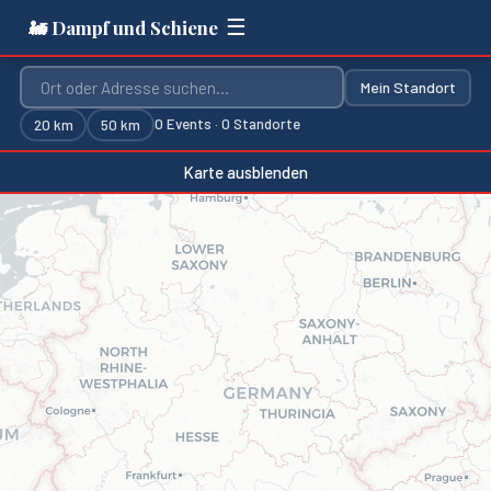
☰
🚂 Dampf und Schiene
Mein Standort
0
Events ·
0
Standorte
20
km
50
km
Karte ausblenden