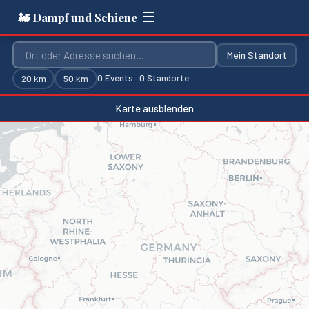
☰
🚂 Dampf und Schiene
Mein Standort
0
Events ·
0
Standorte
20
km
50
km
Karte ausblenden